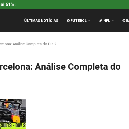
i 61%: entenda a queda...
Rangers na Europa League: Mc
ÚLTIMAS NOTÍCIAS
⚽ FUTEBOL
🏈 NFL
⚾ B
celona: Análise Completa do Dia 2
rcelona: Análise Completa do