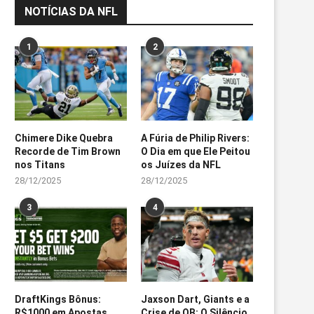
NOTÍCIAS DA NFL
1
2
Chimere Dike Quebra
A Fúria de Philip Rivers:
Recorde de Tim Brown
O Dia em que Ele Peitou
nos Titans
os Juízes da NFL
28/12/2025
28/12/2025
3
4
DraftKings Bônus:
Jaxson Dart, Giants e a
R$1000 em Apostas
Crise de QB: O Silêncio