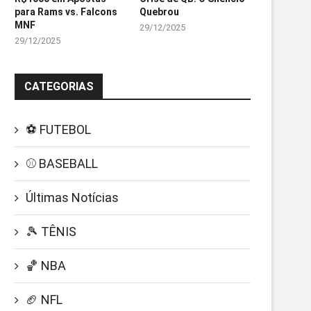
para Rams vs. Falcons
Quebrou
MNF
29/12/2025
29/12/2025
CATEGORIAS
⚽ FUTEBOL
⚾ BASEBALL
Últimas Notícias
🎾 TÊNIS
🏀 NBA
🏈 NFL