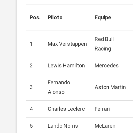
Pos.
Piloto
Equipe
Red Bull
1
Max Verstappen
Racing
2
Lewis Hamilton
Mercedes
Fernando
3
Aston Martin
Alonso
4
Charles Leclerc
Ferrari
5
Lando Norris
McLaren