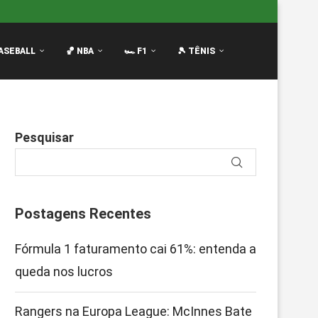
Innes Bate no Peito...
Filme da F1: Continuação com Brad
ASEBALL
🏀 NBA
🏎️ F1
🎾 TÊNIS
Pesquisar
Postagens Recentes
Fórmula 1 faturamento cai 61%: entenda a
queda nos lucros
Rangers na Europa League: McInnes Bate