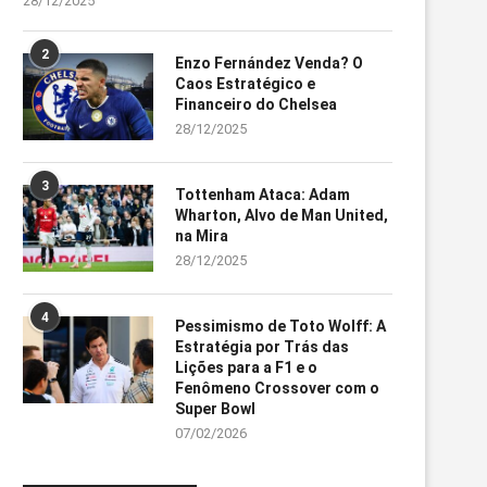
28/12/2025
2
Enzo Fernández Venda? O
Caos Estratégico e
Financeiro do Chelsea
28/12/2025
3
Tottenham Ataca: Adam
Wharton, Alvo de Man United,
na Mira
28/12/2025
4
Pessimismo de Toto Wolff: A
Estratégia por Trás das
Lições para a F1 e o
Fenômeno Crossover com o
Super Bowl
07/02/2026