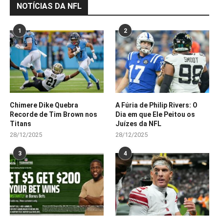
NOTÍCIAS DA NFL
1
2
Chimere Dike Quebra
A Fúria de Philip Rivers: O
Recorde de Tim Brown nos
Dia em que Ele Peitou os
Titans
Juízes da NFL
28/12/2025
28/12/2025
3
4