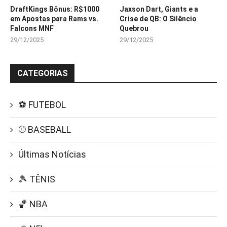
DraftKings Bônus: R$1000
Jaxson Dart, Giants e a
em Apostas para Rams vs.
Crise de QB: O Silêncio
Falcons MNF
Quebrou
29/12/2025
29/12/2025
CATEGORIAS
⚽ FUTEBOL
⚾ BASEBALL
Últimas Notícias
🎾 TÊNIS
🏀 NBA