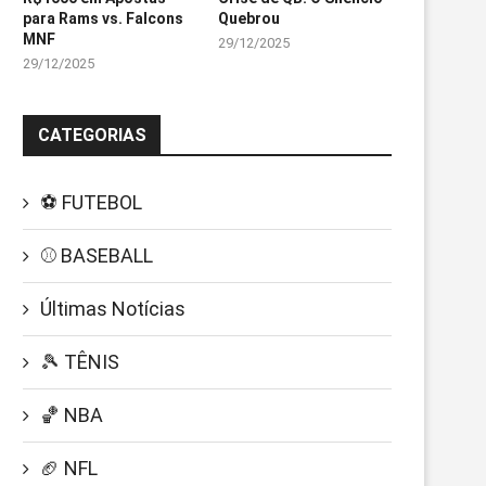
para Rams vs. Falcons
Quebrou
MNF
29/12/2025
29/12/2025
CATEGORIAS
⚽ FUTEBOL
⚾ BASEBALL
Últimas Notícias
🎾 TÊNIS
🏀 NBA
🏈 NFL