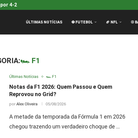
por 4-2 com HR de...
Notas da F1 2026: Quem Passou e 
ÚLTIMAS NOTÍCIAS
⚽ FUTEBOL
🏈 NFL
⚾ B
ORIA:
🏎️ F1
Últimas Notícias
🏎️ F1
Notas da F1 2026: Quem Passou e Quem
Reprovou no Grid?
por
Alex Oliveira
05/08/2026
A metade da temporada da Fórmula 1 em 2026
chegou trazendo um verdadeiro choque de …