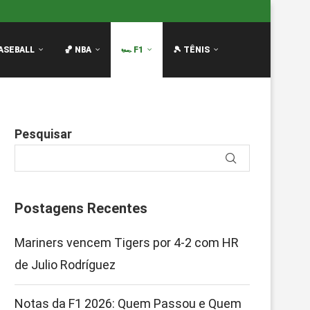
Quem...
Oscar Piastri Revela Como É Pilotar Carros Antig
ASEBALL
🏀 NBA
🏎️ F1
🎾 TÊNIS
Pesquisar
Postagens Recentes
Mariners vencem Tigers por 4-2 com HR
de Julio Rodríguez
Notas da F1 2026: Quem Passou e Quem