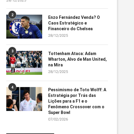
28/12/2025
2
Enzo Fernández Venda? O
Caos Estratégico e
Financeiro do Chelsea
28/12/2025
3
Tottenham Ataca: Adam
Wharton, Alvo de Man United,
na Mira
28/12/2025
4
Pessimismo de Toto Wolff: A
Estratégia por Trás das
Lições para a F1 e o
Fenômeno Crossover com o
Super Bowl
07/02/2026