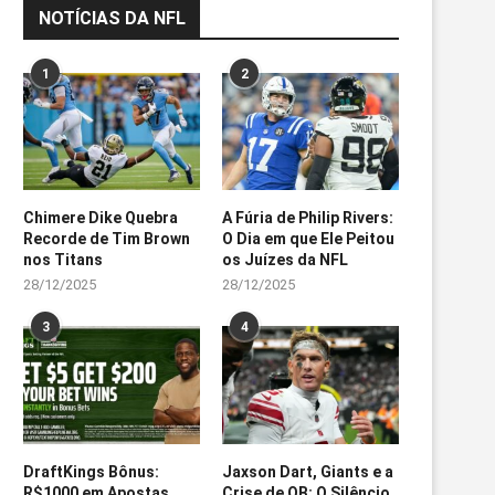
NOTÍCIAS DA NFL
1
2
Chimere Dike Quebra
A Fúria de Philip Rivers:
Recorde de Tim Brown
O Dia em que Ele Peitou
nos Titans
os Juízes da NFL
28/12/2025
28/12/2025
3
4
DraftKings Bônus:
Jaxson Dart, Giants e a
R$1000 em Apostas
Crise de QB: O Silêncio