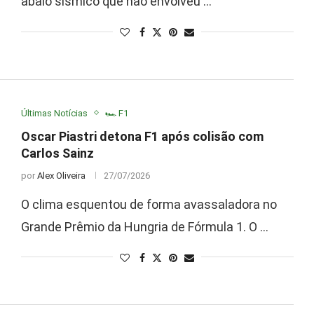
abalo sísmico que não envolveu …
Últimas Notícias
🏎️ F1
Oscar Piastri detona F1 após colisão com
Carlos Sainz
por
Alex Oliveira
27/07/2026
O clima esquentou de forma avassaladora no
Grande Prêmio da Hungria de Fórmula 1. O …