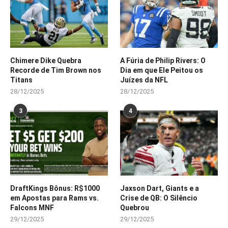
Chimere Dike Quebra
A Fúria de Philip Rivers: O
Recorde de Tim Brown nos
Dia em que Ele Peitou os
Titans
Juízes da NFL
28/12/2025
28/12/2025
3
4
DraftKings Bônus: R$1000
Jaxson Dart, Giants e a
em Apostas para Rams vs.
Crise de QB: O Silêncio
Falcons MNF
Quebrou
29/12/2025
29/12/2025