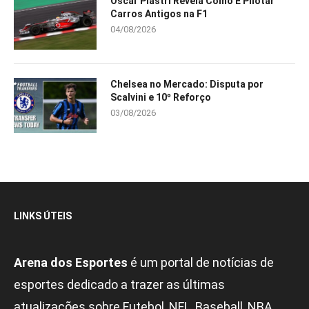
Oscar Piastri Revela Como É Pilotar
Carros Antigos na F1
04/08/2026
Chelsea no Mercado: Disputa por
Scalvini e 10º Reforço
03/08/2026
LINKS ÚTEIS
Arena dos Esportes
é um portal de notícias de
esportes dedicado a trazer as últimas
atualizações sobre Futebol, NFL, Baseball, NBA,