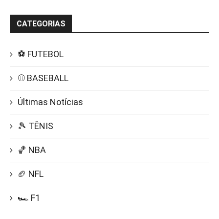
CATEGORIAS
⚽ FUTEBOL
⚾ BASEBALL
Últimas Notícias
🎾 TÊNIS
🏀 NBA
🏈 NFL
🏎️ F1