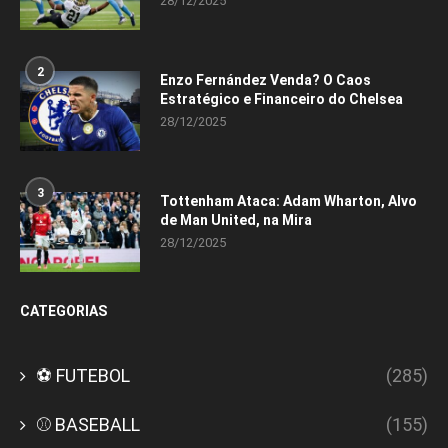
28/12/2025
2
Enzo Fernández Venda? O Caos
Estratégico e Financeiro do Chelsea
28/12/2025
3
Tottenham Ataca: Adam Wharton, Alvo
de Man United, na Mira
28/12/2025
CATEGORIAS
⚽ FUTEBOL
(285)
⚾ BASEBALL
(155)