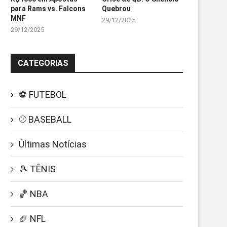
para Rams vs. Falcons
Quebrou
MNF
29/12/2025
29/12/2025
CATEGORIAS
⚽ FUTEBOL
⚾ BASEBALL
Últimas Notícias
🎾 TÊNIS
🏀 NBA
🏈 NFL