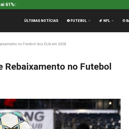
i 61%: entenda a queda...
Rangers na Europa League: Mc
ÚLTIMAS NOTÍCIAS
⚽ FUTEBOL
🏈 NFL
⚾ B
aixamento no Futebol dos EUA em 2028
e Rebaixamento no Futebol