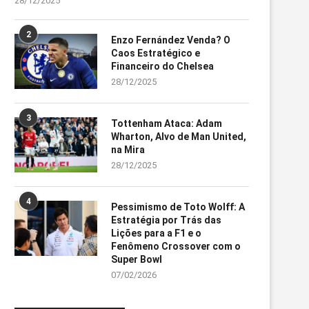
28/12/2025
2
Enzo Fernández Venda? O
Caos Estratégico e
Financeiro do Chelsea
28/12/2025
3
Tottenham Ataca: Adam
Wharton, Alvo de Man United,
na Mira
28/12/2025
4
Pessimismo de Toto Wolff: A
Estratégia por Trás das
Lições para a F1 e o
Fenômeno Crossover com o
Super Bowl
07/02/2026