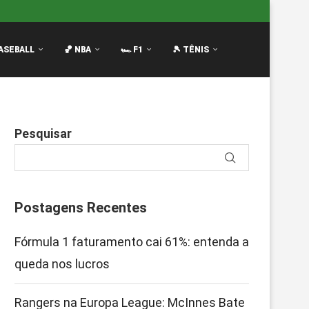
Innes Bate no Peito...
Filme da F1: Continuação com Brad
ASEBALL
🏀 NBA
🏎️ F1
🎾 TÊNIS
Pesquisar
Postagens Recentes
Fórmula 1 faturamento cai 61%: entenda a
queda nos lucros
Rangers na Europa League: McInnes Bate