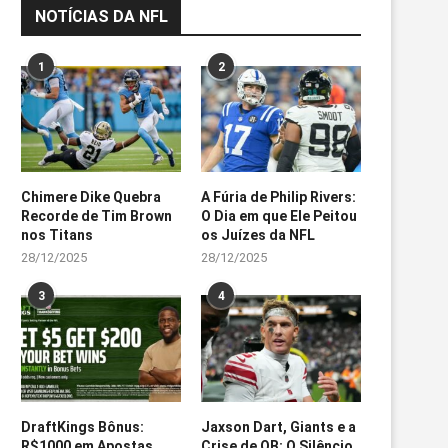
NOTÍCIAS DA NFL
1
2
Chimere Dike Quebra
A Fúria de Philip Rivers:
Recorde de Tim Brown
O Dia em que Ele Peitou
nos Titans
os Juízes da NFL
28/12/2025
28/12/2025
3
4
DraftKings Bônus:
Jaxson Dart, Giants e a
R$1000 em Apostas
Crise de QB: O Silêncio