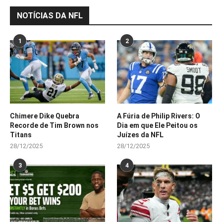
NOTÍCIAS DA NFL
1
2
Chimere Dike Quebra
A Fúria de Philip Rivers: O
Recorde de Tim Brown nos
Dia em que Ele Peitou os
Titans
Juízes da NFL
28/12/2025
28/12/2025
3
4