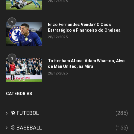
28/12/2025
2
Enzo Fernández Venda? O Caos
Estratégico e Financeiro do Chelsea
28/12/2025
3
Tottenham Ataca: Adam Wharton, Alvo
de Man United, na Mira
28/12/2025
CATEGORIAS
⚽ FUTEBOL
(285)
⚾ BASEBALL
(155)