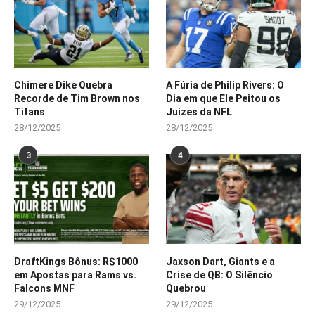
Chimere Dike Quebra
A Fúria de Philip Rivers: O
Recorde de Tim Brown nos
Dia em que Ele Peitou os
Titans
Juízes da NFL
28/12/2025
28/12/2025
3
4
DraftKings Bônus: R$1000
Jaxson Dart, Giants e a
em Apostas para Rams vs.
Crise de QB: O Silêncio
Falcons MNF
Quebrou
29/12/2025
29/12/2025