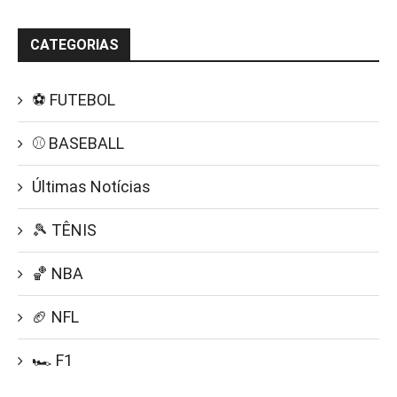
CATEGORIAS
⚽ FUTEBOL
⚾ BASEBALL
Últimas Notícias
🎾 TÊNIS
🏀 NBA
🏈 NFL
🏎️ F1