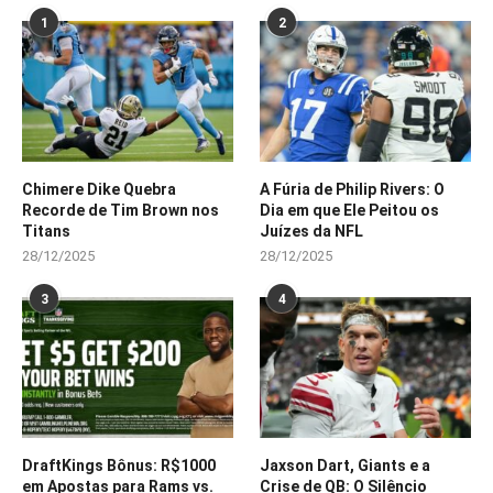
1
2
Chimere Dike Quebra
A Fúria de Philip Rivers: O
Recorde de Tim Brown nos
Dia em que Ele Peitou os
Titans
Juízes da NFL
28/12/2025
28/12/2025
3
4
DraftKings Bônus: R$1000
Jaxson Dart, Giants e a
em Apostas para Rams vs.
Crise de QB: O Silêncio