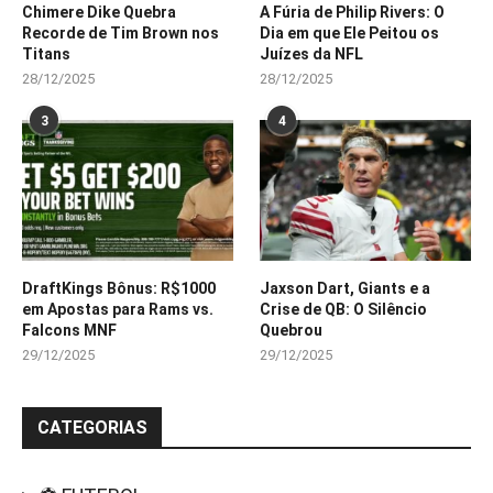
Chimere Dike Quebra
A Fúria de Philip Rivers: O
Recorde de Tim Brown nos
Dia em que Ele Peitou os
Titans
Juízes da NFL
28/12/2025
28/12/2025
3
4
DraftKings Bônus: R$1000
Jaxson Dart, Giants e a
em Apostas para Rams vs.
Crise de QB: O Silêncio
Falcons MNF
Quebrou
29/12/2025
29/12/2025
CATEGORIAS