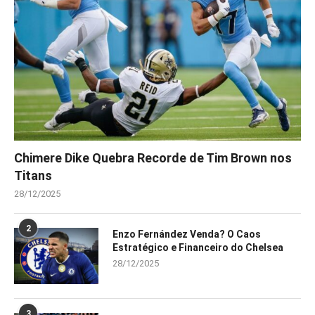
Chimere Dike Quebra Recorde de Tim Brown nos
Titans
28/12/2025
2
Enzo Fernández Venda? O Caos
Estratégico e Financeiro do Chelsea
28/12/2025
3