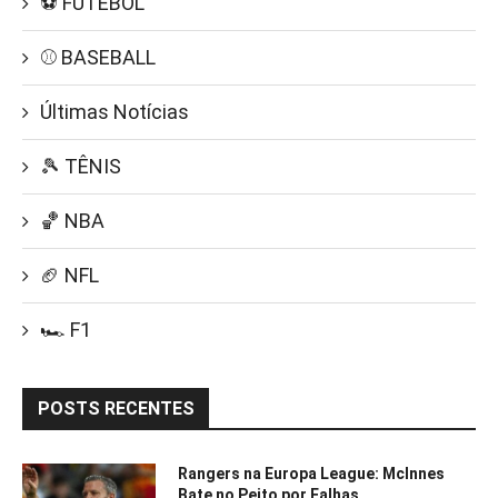
⚽ FUTEBOL
⚾ BASEBALL
Últimas Notícias
🎾 TÊNIS
🏀 NBA
🏈 NFL
🏎️ F1
POSTS RECENTES
Rangers na Europa League: McInnes
Bate no Peito por Falhas