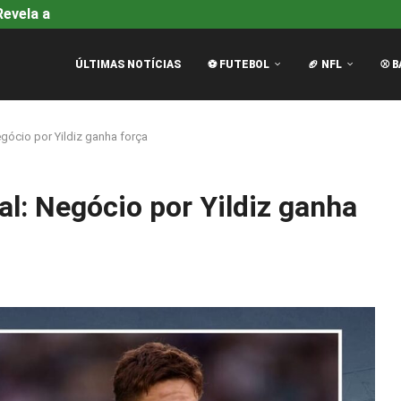
evela a Causa Oficial da...
Alpine na F1: Guerra de Des
ÚLTIMAS NOTÍCIAS
⚽ FUTEBOL
🏈 NFL
⚾ B
gócio por Yildiz ganha força
l: Negócio por Yildiz ganha