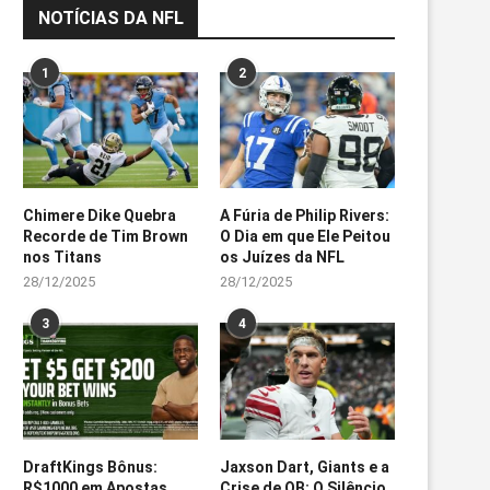
NOTÍCIAS DA NFL
1
2
Chimere Dike Quebra
A Fúria de Philip Rivers:
Recorde de Tim Brown
O Dia em que Ele Peitou
nos Titans
os Juízes da NFL
28/12/2025
28/12/2025
3
4
DraftKings Bônus:
Jaxson Dart, Giants e a
R$1000 em Apostas
Crise de QB: O Silêncio