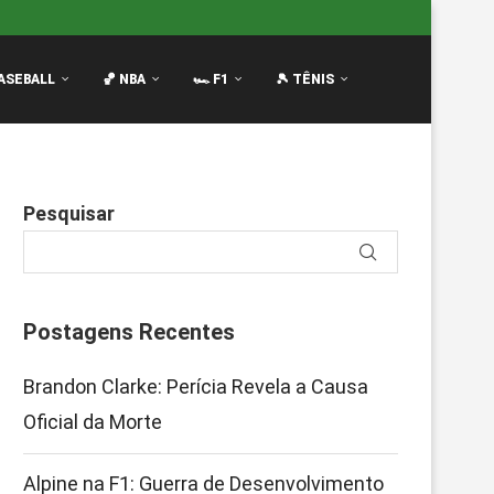
envolvimento Ameaça Reação
Luciano Darderi no Masters 1
ASEBALL
🏀 NBA
🏎️ F1
🎾 TÊNIS
Pesquisar
Postagens Recentes
Brandon Clarke: Perícia Revela a Causa
Oficial da Morte
Alpine na F1: Guerra de Desenvolvimento