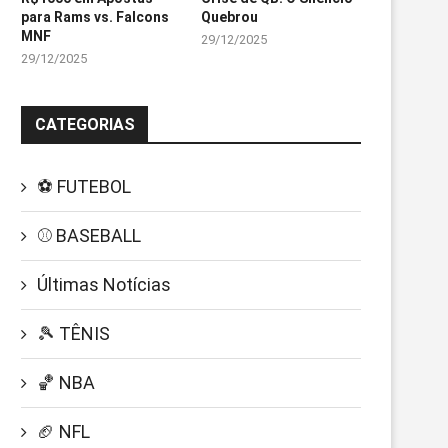
para Rams vs. Falcons
Quebrou
MNF
29/12/2025
29/12/2025
CATEGORIAS
⚽ FUTEBOL
⚾ BASEBALL
Últimas Notícias
🎾 TÊNIS
🏀 NBA
🏈 NFL