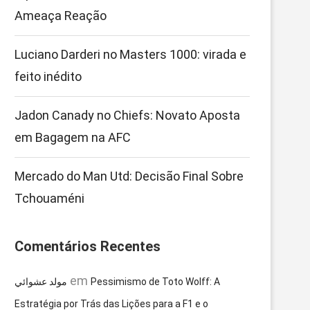
Ameaça Reação
Luciano Darderi no Masters 1000: virada e
feito inédito
Jadon Canady no Chiefs: Novato Aposta
em Bagagem na AFC
Mercado do Man Utd: Decisão Final Sobre
Tchouaméni
Comentários Recentes
em
مولد عشوائي
Pessimismo de Toto Wolff: A
Estratégia por Trás das Lições para a F1 e o