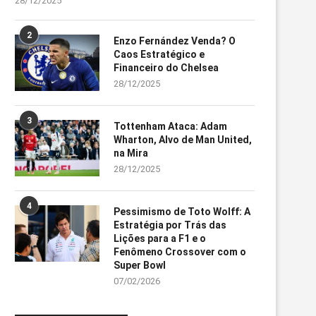
28/12/2025
2
Enzo Fernández Venda? O
Caos Estratégico e
Financeiro do Chelsea
28/12/2025
3
Tottenham Ataca: Adam
Wharton, Alvo de Man United,
na Mira
28/12/2025
4
Pessimismo de Toto Wolff: A
Estratégia por Trás das
Lições para a F1 e o
Fenômeno Crossover com o
Super Bowl
07/02/2026