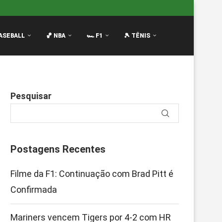
R de...
Notas da F1 2026: Quem Passou e Quem...
Os
ASEBALL
🏀 NBA
🏎️ F1
🎾 TÊNIS
Pesquisar
Postagens Recentes
Filme da F1: Continuação com Brad Pitt é
Confirmada
Mariners vencem Tigers por 4-2 com HR