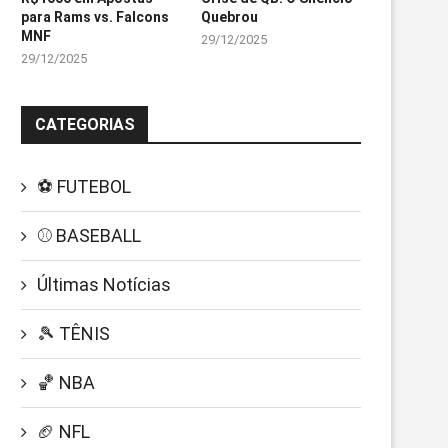
para Rams vs. Falcons
Quebrou
MNF
29/12/2025
29/12/2025
CATEGORIAS
⚽ FUTEBOL
⚾ BASEBALL
Últimas Notícias
🎾 TÊNIS
🏀 NBA
🏈 NFL