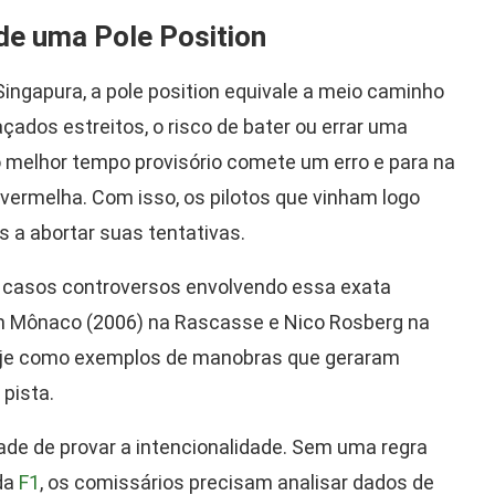
de uma Pole Position
ngapura, a pole position equivale a meio caminho
çados estreitos, o risco de bater ou errar uma
o melhor tempo provisório comete um erro e para na
 vermelha. Com isso, os pilotos que vinham logo
s a abortar suas tentativas.
u casos controversos envolvendo essa exata
m Mônaco (2006) na Rascasse e Nico Rosberg na
oje como exemplos de manobras que geraram
pista.
dade de provar a intencionalidade. Sem uma regra
 da
F1
, os comissários precisam analisar dados de