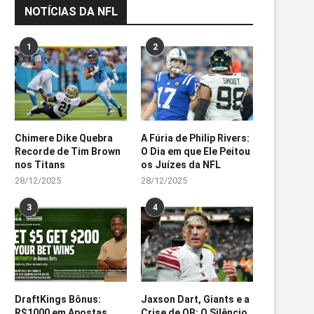
NOTÍCIAS DA NFL
1
2
Chimere Dike Quebra
A Fúria de Philip Rivers:
Recorde de Tim Brown
O Dia em que Ele Peitou
nos Titans
os Juízes da NFL
28/12/2025
28/12/2025
3
4
DraftKings Bônus:
Jaxson Dart, Giants e a
R$1000 em Apostas
Crise de QB: O Silêncio