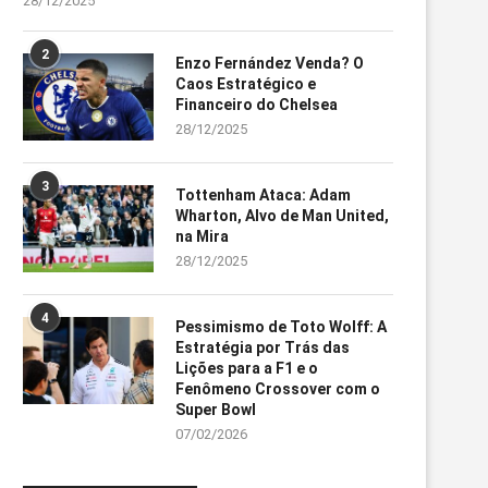
28/12/2025
2
Enzo Fernández Venda? O
Caos Estratégico e
Financeiro do Chelsea
28/12/2025
3
Tottenham Ataca: Adam
Wharton, Alvo de Man United,
na Mira
28/12/2025
4
Pessimismo de Toto Wolff: A
Estratégia por Trás das
Lições para a F1 e o
Fenômeno Crossover com o
Super Bowl
07/02/2026