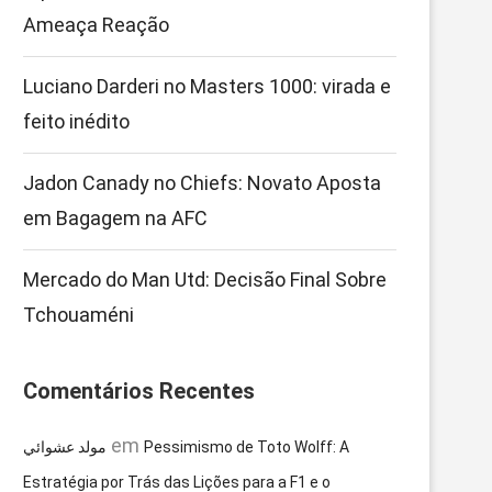
Ameaça Reação
Luciano Darderi no Masters 1000: virada e
feito inédito
Jadon Canady no Chiefs: Novato Aposta
em Bagagem na AFC
Mercado do Man Utd: Decisão Final Sobre
Tchouaméni
Comentários Recentes
em
مولد عشوائي
Pessimismo de Toto Wolff: A
Estratégia por Trás das Lições para a F1 e o