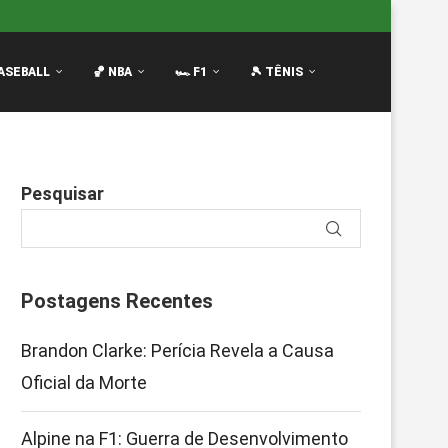
envolvimento Ameaça Reação
Luciano Darderi no Masters 1
ASEBALL
🏀 NBA
🏎️ F1
🎾 TÊNIS
Pesquisar
Postagens Recentes
Brandon Clarke: Perícia Revela a Causa
Oficial da Morte
Alpine na F1: Guerra de Desenvolvimento