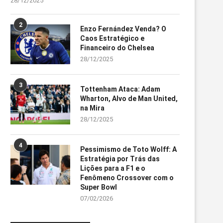
28/12/2025
2
Enzo Fernández Venda? O
Caos Estratégico e
Financeiro do Chelsea
28/12/2025
3
Tottenham Ataca: Adam
Wharton, Alvo de Man United,
na Mira
28/12/2025
4
Pessimismo de Toto Wolff: A
Estratégia por Trás das
Lições para a F1 e o
Fenômeno Crossover com o
Super Bowl
07/02/2026