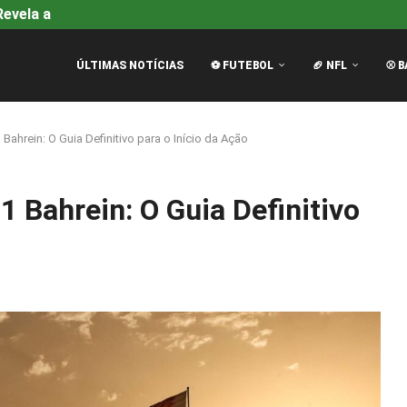
evela a Causa Oficial da...
Alpine na F1: Guerra de Des
ÚLTIMAS NOTÍCIAS
⚽ FUTEBOL
🏈 NFL
⚾ B
ahrein: O Guia Definitivo para o Início da Ação
 Bahrein: O Guia Definitivo