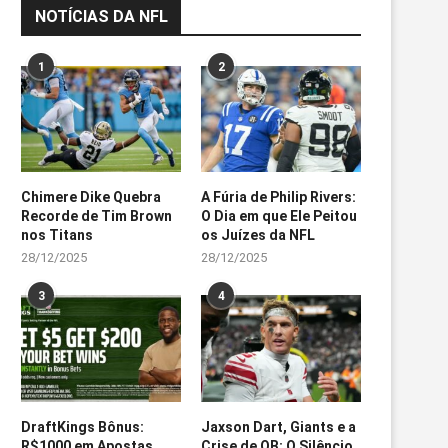
NOTÍCIAS DA NFL
1
2
Chimere Dike Quebra
A Fúria de Philip Rivers:
Recorde de Tim Brown
O Dia em que Ele Peitou
nos Titans
os Juízes da NFL
28/12/2025
28/12/2025
3
4
DraftKings Bônus:
Jaxson Dart, Giants e a
R$1000 em Apostas
Crise de QB: O Silêncio