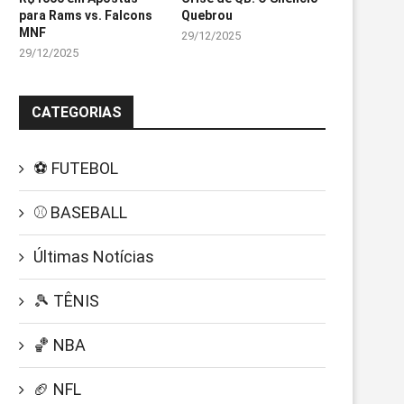
para Rams vs. Falcons
Quebrou
MNF
29/12/2025
29/12/2025
CATEGORIAS
⚽ FUTEBOL
⚾ BASEBALL
Últimas Notícias
🎾 TÊNIS
🏀 NBA
🏈 NFL