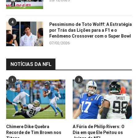
4
Pessimismo de Toto Wolff: A Estratégia
por Trás das Lições para a F1 e o
Fenômeno Crossover com o Super Bowl
07/02/2026
NOTÍCIAS DA NFL
1
2
Chimere Dike Quebra
A Fúria de Philip Rivers: O
Recorde de Tim Brown nos
Dia em que Ele Peitou os