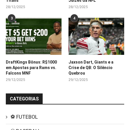
Titans
Juízes da NFL
28/12/2025
28/12/2025
3
4
DraftKings Bônus: R$1000
Jaxson Dart, Giants e a
em Apostas para Rams vs.
Crise de QB: O Silêncio
Falcons MNF
Quebrou
29/12/2025
29/12/2025
CATEGORIAS
⚽ FUTEBOL