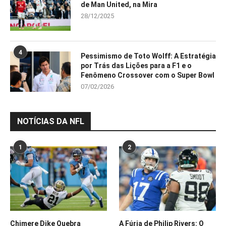
de Man United, na Mira
28/12/2025
4
Pessimismo de Toto Wolff: A Estratégia
por Trás das Lições para a F1 e o
Fenômeno Crossover com o Super Bowl
07/02/2026
NOTÍCIAS DA NFL
1
2
Chimere Dike Quebra
A Fúria de Philip Rivers: O