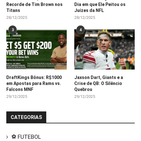
Recorde de Tim Brown nos
Dia em que Ele Peitou os
Titans
Juízes da NFL
28/12/2025
28/12/2025
3
4
DraftKings Bônus: R$1000
Jaxson Dart, Giants e a
em Apostas para Rams vs.
Crise de QB: O Silêncio
Falcons MNF
Quebrou
29/12/2025
29/12/2025
CATEGORIAS
⚽ FUTEBOL