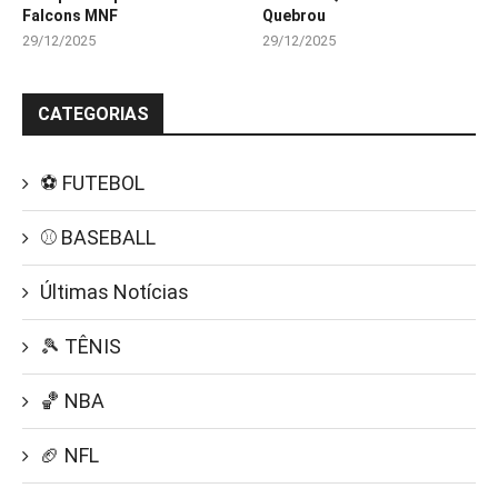
Falcons MNF
Quebrou
29/12/2025
29/12/2025
CATEGORIAS
⚽ FUTEBOL
⚾ BASEBALL
Últimas Notícias
🎾 TÊNIS
🏀 NBA
🏈 NFL