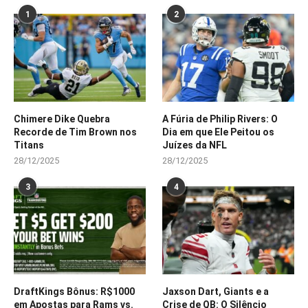
1
2
Chimere Dike Quebra
A Fúria de Philip Rivers: O
Recorde de Tim Brown nos
Dia em que Ele Peitou os
Titans
Juízes da NFL
28/12/2025
28/12/2025
3
4
DraftKings Bônus: R$1000
Jaxson Dart, Giants e a
em Apostas para Rams vs.
Crise de QB: O Silêncio