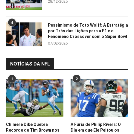
28/12/2025
4
Pessimismo de Toto Wolff: A Estratégia
por Trás das Lições para a F1 e o
Fenômeno Crossover com o Super Bowl
07/02/2026
NOTÍCIAS DA NFL
1
2
Chimere Dike Quebra
A Fúria de Philip Rivers: O
Recorde de Tim Brown nos
Dia em que Ele Peitou os