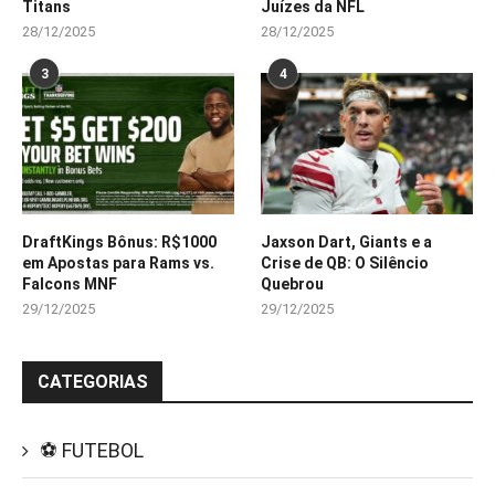
Titans
Juízes da NFL
28/12/2025
28/12/2025
3
4
DraftKings Bônus: R$1000
Jaxson Dart, Giants e a
em Apostas para Rams vs.
Crise de QB: O Silêncio
Falcons MNF
Quebrou
29/12/2025
29/12/2025
CATEGORIAS
⚽ FUTEBOL