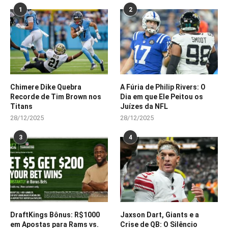
1
2
Chimere Dike Quebra
A Fúria de Philip Rivers: O
Recorde de Tim Brown nos
Dia em que Ele Peitou os
Titans
Juízes da NFL
28/12/2025
28/12/2025
3
4
DraftKings Bônus: R$1000
Jaxson Dart, Giants e a
em Apostas para Rams vs.
Crise de QB: O Silêncio