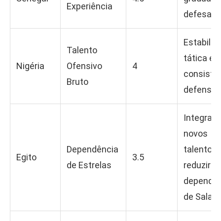
Experiência
defesa.
Estabilid
Talento
tática e
Nigéria
Ofensivo
4
consistê
Bruto
defensiva
Integrar
novos
Dependência
talentos 
Egito
3.5
de Estrelas
reduzir
dependên
de Salah.