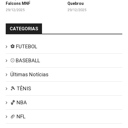
Falcons MNF
Quebrou
29/12/2025
29/12/2025
CATEGORIAS
⚽ FUTEBOL
⚾ BASEBALL
Últimas Notícias
🎾 TÊNIS
🏀 NBA
🏈 NFL