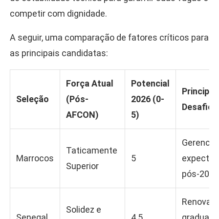
competir com dignidade.
A seguir, uma comparação de fatores críticos para
as principais candidatas:
Força Atual
Potencial
Principal
Seleção
(Pós-
2026 (0-
Desafio
AFCON)
5)
Gerencia
Taticamente
Marrocos
5
expectat
Superior
pós-2022
Renovaç
Solidez e
Senegal
4.5
gradual d