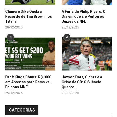
Chimere Dike Quebra
A Fúria de Philip Rivers: O
Recorde de Tim Brown nos
Dia em que Ele Peitou os
Titans
Juízes da NFL
28/12/2025
28/12/2025
3
4
DraftKings Bônus: R$1000
Jaxson Dart, Giants e a
em Apostas para Rams vs.
Crise de QB: O Silêncio
Falcons MNF
Quebrou
29/12/2025
29/12/2025
CATEGORIAS