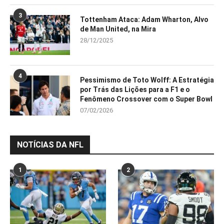
3
Tottenham Ataca: Adam Wharton, Alvo
de Man United, na Mira
28/12/2025
4
Pessimismo de Toto Wolff: A Estratégia
por Trás das Lições para a F1 e o
Fenômeno Crossover com o Super Bowl
07/02/2026
NOTÍCIAS DA NFL
1
2