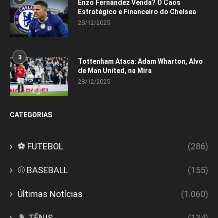
Enzo Fernández Venda? O Caos
Estratégico e Financeiro do Chelsea
28/12/2025
3
Tottenham Ataca: Adam Wharton, Alvo
de Man United, na Mira
28/12/2025
CATEGORIAS
⚽ FUTEBOL
(286)
⚾ BASEBALL
(155)
Últimas Notícias
(1.060)
🎾 TÊNIS
(134)