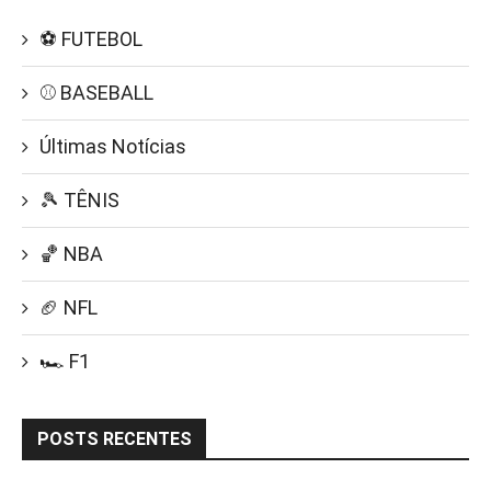
⚽ FUTEBOL
⚾ BASEBALL
Últimas Notícias
🎾 TÊNIS
🏀 NBA
🏈 NFL
🏎️ F1
POSTS RECENTES