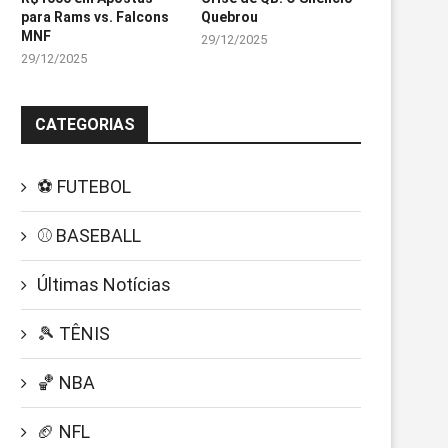
para Rams vs. Falcons
Quebrou
MNF
29/12/2025
29/12/2025
CATEGORIAS
⚽ FUTEBOL
⚾ BASEBALL
Últimas Notícias
🎾 TÊNIS
🏀 NBA
🏈 NFL