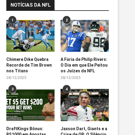
NOTÍCIAS DA NFL
1
2
Chimere Dike Quebra
A Fúria de Philip Rivers:
Recorde de Tim Brown
O Dia em que Ele Peitou
nos Titans
os Juízes da NFL
28/12/2025
28/12/2025
3
4
DraftKings Bônus:
Jaxson Dart, Giants e a
R$1000 em Apostas
Crise de QB: O Silêncio