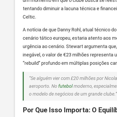
um momento em que o clube busca se reestr
tentando diminuir a lacuna técnica e financei
Celtic.
A notícia de que Danny Rohl, atual técnico 
cenário tático europeu, estaria atento aos
urgência ao cenário. Stewart argumenta que
inegável, o valor de €23 milhões representa 
“rebuild” profundo em múltiplas posições ca
“Se alguém vier com £20 milhões por Nicola
aeroporto. No
futebol
moderno, especialment
o modelo de negócios de um grande clube.”
Por Que Isso Importa: O Equilí