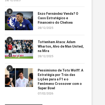
28/12/2025
2
Enzo Fernández Venda? O
Caos Estratégico e
Financeiro do Chelsea
28/12/2025
3
Tottenham Ataca: Adam
Wharton, Alvo de Man United,
na Mira
28/12/2025
4
Pessimismo de Toto Wolff: A
Estratégia por Trás das
Lições para a F1 e o
Fenômeno Crossover com o
Super Bowl
07/02/2026