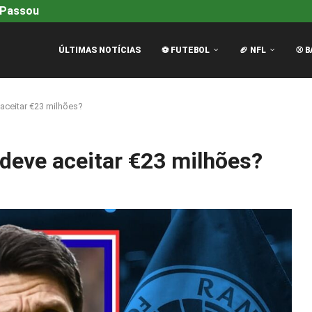
Passou e Quem...
Oscar Piastri Revela Como É Pilotar C
ÚLTIMAS NOTÍCIAS
⚽ FUTEBOL
🏈 NFL
⚾ B
aceitar €23 milhões?
 deve aceitar €23 milhões?