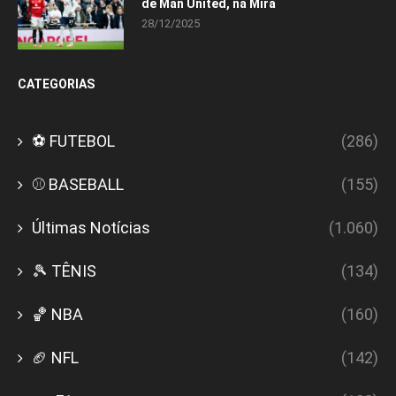
de Man United, na Mira
28/12/2025
CATEGORIAS
⚽ FUTEBOL
(286)
⚾ BASEBALL
(155)
Últimas Notícias
(1.060)
🎾 TÊNIS
(134)
🏀 NBA
(160)
🏈 NFL
(142)