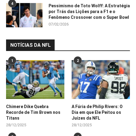
4
Pessimismo de Toto Wolff: A Estratégia
por Trás das Lições para a F1 e o
Fenômeno Crossover com o Super Bowl
07/02/2026
NOTÍCIAS DA NFL
1
2
Chimere Dike Quebra
A Fúria de Philip Rivers: O
Recorde de Tim Brown nos
Dia em que Ele Peitou os
Titans
Juízes da NFL
28/12/2025
28/12/2025