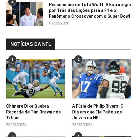
4
Pessimismo de Toto Wolff: A Estratégia
por Trás das Lições para a F1 e o
Fenômeno Crossover com o Super Bowl
07/02/2026
NOTÍCIAS DA NFL
1
2
Chimere Dike Quebra
A Fúria de Philip Rivers: O
Recorde de Tim Brown nos
Dia em que Ele Peitou os
Titans
Juízes da NFL
28/12/2025
28/12/2025
3
4