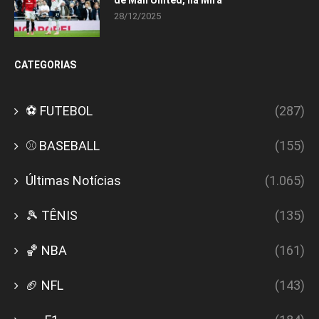
28/12/2025
CATEGORIAS
⚽ FUTEBOL
(287)
⚾ BASEBALL
(155)
Últimas Notícias
(1.065)
🎾 TÊNIS
(135)
🏀 NBA
(161)
🏈 NFL
(143)