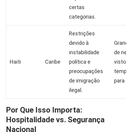
certas
categorias.
Restrições
devido à
Grande 
instabilidade
de neg
Haiti
Caribe
política e
visto
preocupações
tempor
de imigração
para tu
ilegal.
Por Que Isso Importa:
Hospitalidade vs. Segurança
Nacional