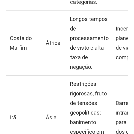
categorias.
Longos tempos
de
Incerte
Costa do
processamento
planej
África
Marfim
de visto e alta
de via
taxa de
compro
negação.
Restrições
rigorosas, fruto
de tensões
Barreir
geopolíticas;
intrans
Irã
Ásia
banimento
para a 
específico em
dos cid