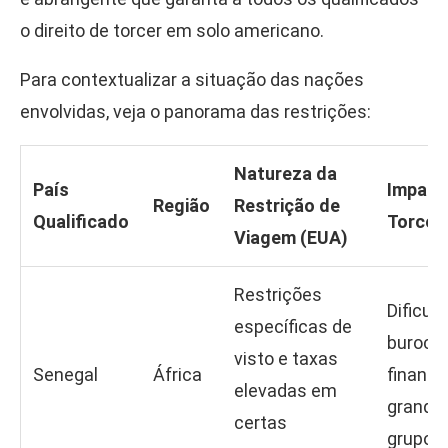
o direito de torcer em solo americano.
Para contextualizar a situação das nações
envolvidas, veja o panorama das restrições:
Natureza da
País
Impact
Região
Restrição de
Qualificado
Torced
Viagem (EUA)
Restrições
Dificul
específicas de
burocrá
visto e taxas
Senegal
África
finance
elevadas em
grande
certas
grupos.