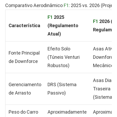
Comparativo Aerodinâmico
F1
: 2025 vs. 2026 (Projeç
F1
2025
F1
2026 (N
Característica
(Regulamento
Regulamen
Atual)
Efeito Solo
Asas Ativa
Fonte Principal
(Túneis Venturi
Downforce
de Downforce
Robustos)
Mecânico
Asas Diante
Gerenciamento
DRS (Sistema
Traseira M
de Arrasto
Passivo)
(Sistema A
Peso do Carro
Aproximadamente
Aproximad