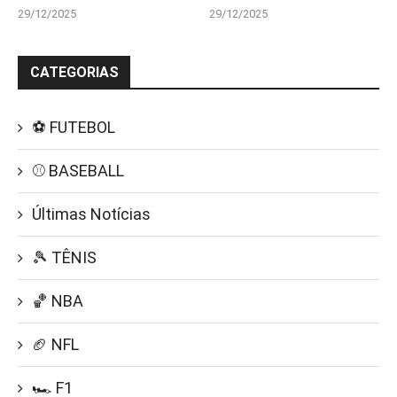
29/12/2025
29/12/2025
CATEGORIAS
⚽ FUTEBOL
⚾ BASEBALL
Últimas Notícias
🎾 TÊNIS
🏀 NBA
🏈 NFL
🏎️ F1