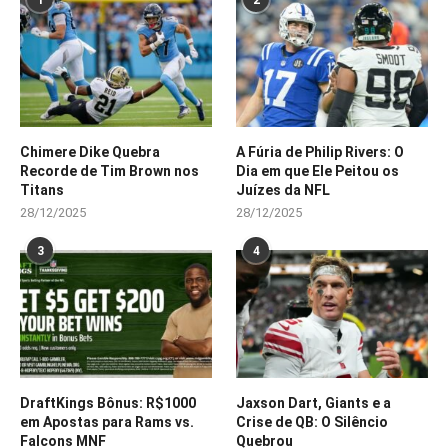
1
2
Chimere Dike Quebra
A Fúria de Philip Rivers: O
Recorde de Tim Brown nos
Dia em que Ele Peitou os
Titans
Juízes da NFL
28/12/2025
28/12/2025
3
4
DraftKings Bônus: R$1000
Jaxson Dart, Giants e a
em Apostas para Rams vs.
Crise de QB: O Silêncio
Falcons MNF
Quebrou