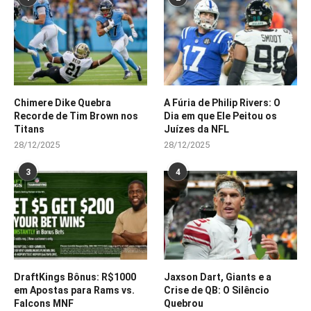
Chimere Dike Quebra
A Fúria de Philip Rivers: O
Recorde de Tim Brown nos
Dia em que Ele Peitou os
Titans
Juízes da NFL
28/12/2025
28/12/2025
3
4
DraftKings Bônus: R$1000
Jaxson Dart, Giants e a
em Apostas para Rams vs.
Crise de QB: O Silêncio
Falcons MNF
Quebrou