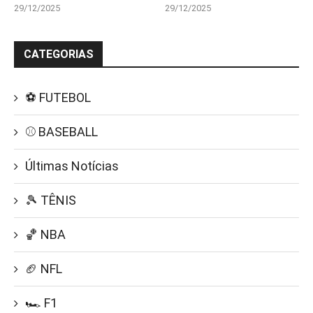
29/12/2025
29/12/2025
CATEGORIAS
⚽ FUTEBOL
⚾ BASEBALL
Últimas Notícias
🎾 TÊNIS
🏀 NBA
🏈 NFL
🏎️ F1