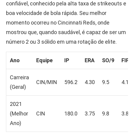
confiável, conhecido pela alta taxa de strikeouts e
boa velocidade de bola rápida. Seu melhor
momento ocorreu no Cincinnati Reds, onde
mostrou que, quando saudável, é capaz de ser um
número 2 ou 3 sólido em uma rotação de elite.
Ano
Equipe
IP
ERA
SO/9
FIP
Carreira
CIN/MIN
596.2
4.30
9.5
4.19
(Geral)
2021
(Melhor
CIN
180.0
3.75
9.8
3.80
Ano)