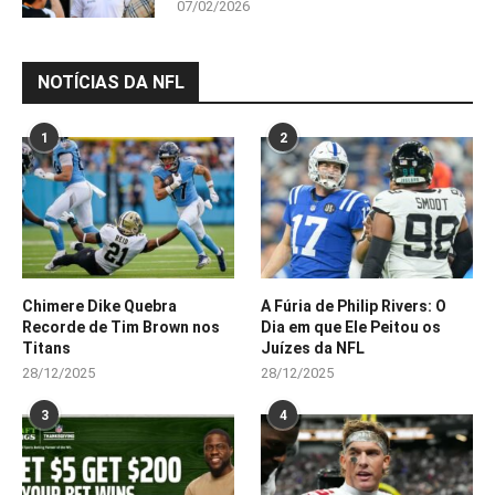
07/02/2026
NOTÍCIAS DA NFL
1
2
Chimere Dike Quebra
A Fúria de Philip Rivers: O
Recorde de Tim Brown nos
Dia em que Ele Peitou os
Titans
Juízes da NFL
28/12/2025
28/12/2025
3
4