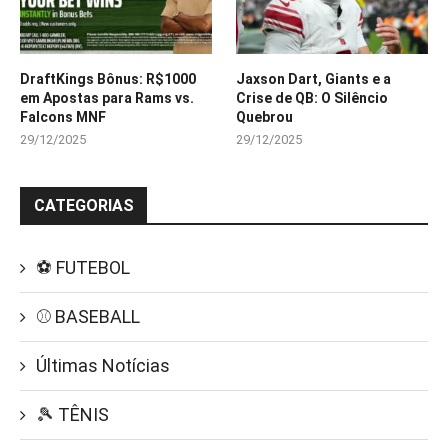
DraftKings Bônus: R$1000
Jaxson Dart, Giants e a
em Apostas para Rams vs.
Crise de QB: O Silêncio
Falcons MNF
Quebrou
29/12/2025
29/12/2025
CATEGORIAS
⚽ FUTEBOL
⚾ BASEBALL
Últimas Notícias
🎾 TÊNIS