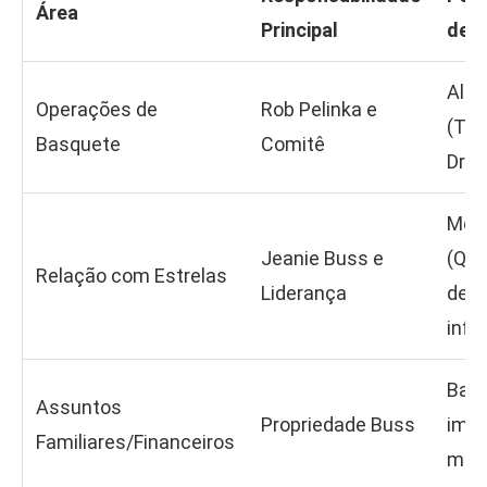
Área
Principal
de 
Alta
Operações de
Rob Pelinka e
(Tro
Basquete
Comitê
Draf
Méd
Jeanie Buss e
(Qu
Relação com Estrelas
Liderança
de
infl
Baix
Assuntos
Propriedade Buss
impa
Familiares/Financeiros
mar