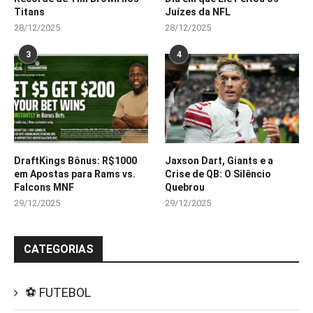
Titans
Juízes da NFL
28/12/2025
28/12/2025
3
4
DraftKings Bônus: R$1000
Jaxson Dart, Giants e a
em Apostas para Rams vs.
Crise de QB: O Silêncio
Falcons MNF
Quebrou
29/12/2025
29/12/2025
CATEGORIAS
⚽ FUTEBOL