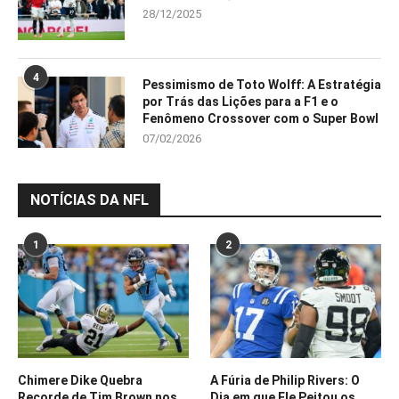
28/12/2025
4
Pessimismo de Toto Wolff: A Estratégia
por Trás das Lições para a F1 e o
Fenômeno Crossover com o Super Bowl
07/02/2026
NOTÍCIAS DA NFL
1
2
Chimere Dike Quebra
A Fúria de Philip Rivers: O
Recorde de Tim Brown nos
Dia em que Ele Peitou os