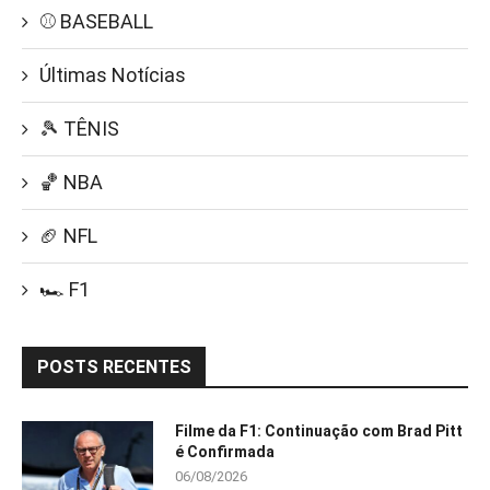
⚾ BASEBALL
Últimas Notícias
🎾 TÊNIS
🏀 NBA
🏈 NFL
🏎️ F1
POSTS RECENTES
Filme da F1: Continuação com Brad Pitt
é Confirmada
06/08/2026