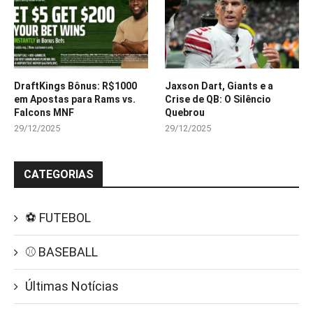
DraftKings Bônus: R$1000
Jaxson Dart, Giants e a
em Apostas para Rams vs.
Crise de QB: O Silêncio
Falcons MNF
Quebrou
29/12/2025
29/12/2025
CATEGORIAS
⚽ FUTEBOL
⚾ BASEBALL
Últimas Notícias