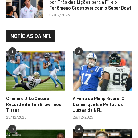
por Trás das Lições para a F1 e o
Fenômeno Crossover com o Super Bowl
07/02/2026
NOTÍCIAS DA NFL
1
2
Chimere Dike Quebra
A Fúria de Philip Rivers: O
Recorde de Tim Brown nos
Dia em que Ele Peitou os
Titans
Juízes da NFL
28/12/2025
28/12/2025
3
4