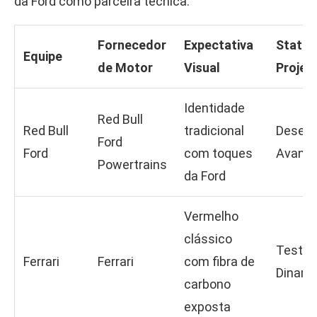
da Ford como parceira técnica.
Fornecedor
Expectativa
Status
Equipe
de Motor
Visual
Projet
Identidade
Red Bull
Red Bull
tradicional
Desenv
Ford
Ford
com toques
Avanç
Powertrains
da Ford
Vermelho
clássico
Teste
Ferrari
Ferrari
com fibra de
Dinam
carbono
exposta