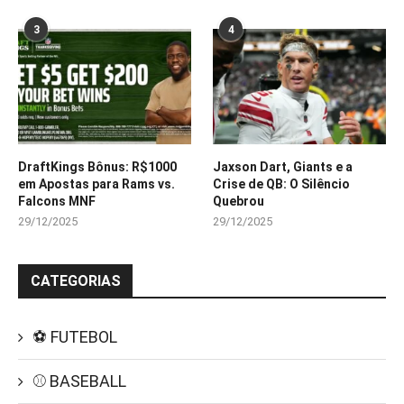
3
4
DraftKings Bônus: R$1000
Jaxson Dart, Giants e a
em Apostas para Rams vs.
Crise de QB: O Silêncio
Falcons MNF
Quebrou
29/12/2025
29/12/2025
CATEGORIAS
⚽ FUTEBOL
⚾ BASEBALL