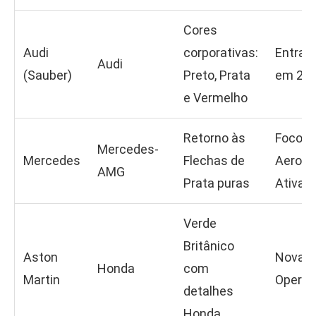
Cores
Audi
corporativas:
Entrada
Audi
(Sauber)
Preto, Prata
em 20
e Vermelho
Retorno às
Foco 
Mercedes-
Mercedes
Flechas de
Aerodi
AMG
Prata puras
Ativa
Verde
Britânico
Aston
Nova F
Honda
com
Martin
Operac
detalhes
Honda