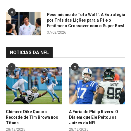
4
Pessimismo de Toto Wolff: A Estratégia
por Trás das Lições para a F1 e o
Fenômeno Crossover com o Super Bowl
07/02/2026
NOTÍCIAS DA NFL
1
2
Chimere Dike Quebra
A Fúria de Philip Rivers: O
Recorde de Tim Brown nos
Dia em que Ele Peitou os
Titans
Juízes da NFL
28/12/2025
28/12/2025