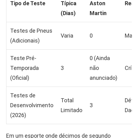
Tipo de Teste
Típica
Aston
Resu
(Dias)
Martin
Testes de Pneus
Varia
0
Mant
(Adicionais)
Teste Pré-
0 (Ainda
Temporada
3
não
Críti
(Oficial)
anunciado)
Testes de
Total
Défic
Desenvolvimento
3
Limitado
Dado
(2026)
Em um esporte onde décimos de segundo