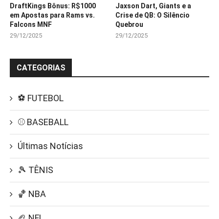
DraftKings Bônus: R$1000
Jaxson Dart, Giants e a
em Apostas para Rams vs.
Crise de QB: O Silêncio
Falcons MNF
Quebrou
29/12/2025
29/12/2025
CATEGORIAS
⚽ FUTEBOL
⚾ BASEBALL
Últimas Notícias
🎾 TÊNIS
🏀 NBA
🏈 NFL