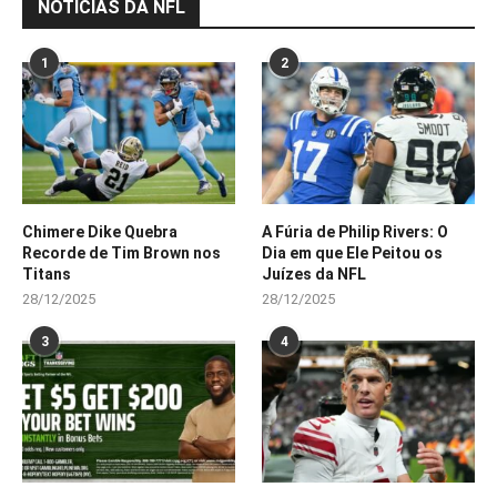
NOTÍCIAS DA NFL
1
2
Chimere Dike Quebra
A Fúria de Philip Rivers: O
Recorde de Tim Brown nos
Dia em que Ele Peitou os
Titans
Juízes da NFL
28/12/2025
28/12/2025
3
4