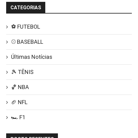
CATEGORIAS
⚽ FUTEBOL
⚾ BASEBALL
Últimas Notícias
🎾 TÊNIS
🏀 NBA
🏈 NFL
🏎️ F1