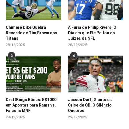
Chimere Dike Quebra
A Fúria de Philip Rivers: O
Recorde de Tim Brown nos
Dia em que Ele Peitou os
Titans
Juízes da NFL
28/12/2025
28/12/2025
3
4
DraftKings Bônus: R$1000
Jaxson Dart, Giants e a
em Apostas para Rams vs.
Crise de QB: O Silêncio
Falcons MNF
Quebrou
29/12/2025
29/12/2025