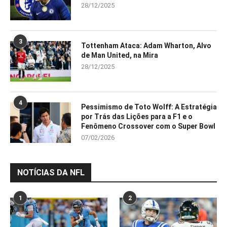
28/12/2025
3
Tottenham Ataca: Adam Wharton, Alvo
de Man United, na Mira
28/12/2025
4
Pessimismo de Toto Wolff: A Estratégia
por Trás das Lições para a F1 e o
Fenômeno Crossover com o Super Bowl
07/02/2026
NOTÍCIAS DA NFL
1
2