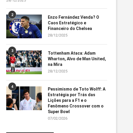
28/12/2025
2
Enzo Fernández Venda? O
Caos Estratégico e
Financeiro do Chelsea
28/12/2025
3
Tottenham Ataca: Adam
Wharton, Alvo de Man United,
na Mira
28/12/2025
4
Pessimismo de Toto Wolff: A
Estratégia por Trás das
Lições para a F1 e o
Fenômeno Crossover com o
Super Bowl
07/02/2026