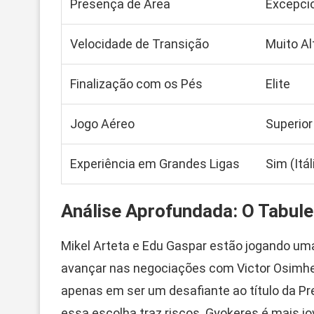
Presença de Área
Excepci
Velocidade de Transição
Muito Al
Finalização com os Pés
Elite
Jogo Aéreo
Superior
Experiência em Grandes Ligas
Sim (Itá
Análise Aprofundada: O Tabule
Mikel Arteta e Edu Gaspar estão jogando uma 
avançar nas negociações com Victor Osimhe
apenas em ser um desafiante ao título da Pr
essa escolha traz riscos. Gyokeres é mais j