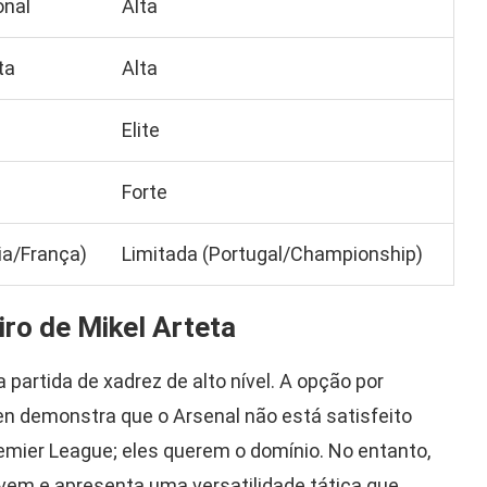
onal
Alta
ta
Alta
Elite
Forte
lia/França)
Limitada (Portugal/Championship)
iro de Mikel Arteta
partida de xadrez de alto nível. A opção por
n demonstra que o Arsenal não está satisfeito
emier League; eles querem o domínio. No entanto,
ovem e apresenta uma versatilidade tática que