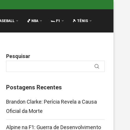
envolvimento Ameaça Reação
Luciano Darderi no Masters 1
ASEBALL
🏀 NBA
🏎️ F1
🎾 TÊNIS
Pesquisar
Postagens Recentes
Brandon Clarke: Perícia Revela a Causa
Oficial da Morte
Alpine na F1: Guerra de Desenvolvimento