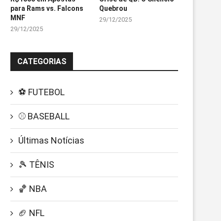
para Rams vs. Falcons
Quebrou
MNF
29/12/2025
29/12/2025
CATEGORIAS
⚽ FUTEBOL
⚾ BASEBALL
Últimas Notícias
🎾 TÊNIS
🏀 NBA
🏈 NFL