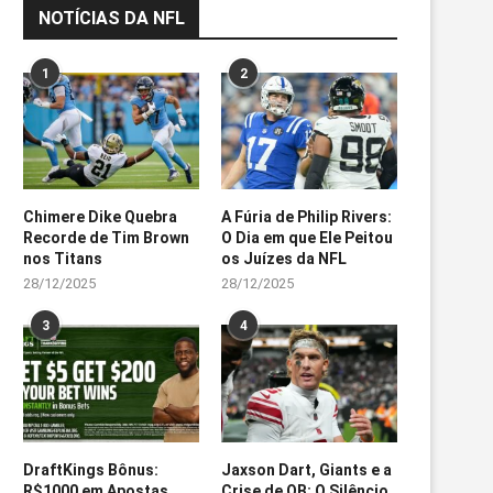
NOTÍCIAS DA NFL
1
2
Chimere Dike Quebra
A Fúria de Philip Rivers:
Recorde de Tim Brown
O Dia em que Ele Peitou
nos Titans
os Juízes da NFL
28/12/2025
28/12/2025
3
4
DraftKings Bônus:
Jaxson Dart, Giants e a
R$1000 em Apostas
Crise de QB: O Silêncio