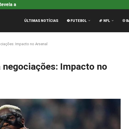
evela a Causa Oficial da...
Alpine na F1: Guerra de Des
ÚLTIMAS NOTÍCIAS
⚽ FUTEBOL
🏈 NFL
⚾ B
ciações: Impacto no Arsenal
 negociações: Impacto no