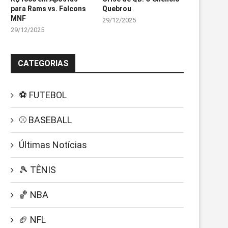
para Rams vs. Falcons
Quebrou
MNF
29/12/2025
29/12/2025
CATEGORIAS
⚽ FUTEBOL
⚾ BASEBALL
Últimas Notícias
🎾 TÊNIS
🏀 NBA
🏈 NFL