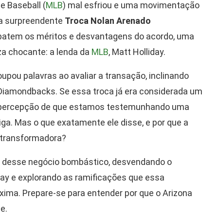
e Baseball (
MLB
) mal esfriou e uma movimentação
 a surpreendente
Troca Nolan Arenado
ebatem os méritos e desvantagens do acordo, uma
za chocante: a lenda da
MLB
, Matt Holliday.
oupou palavras ao avaliar a transação, inclinando
 Diamondbacks. Se essa troca já era considerada um
a a percepção de que estamos testemunhando uma
iga. Mas o que exatamente ele disse, e por que a
 transformadora?
da desse negócio bombástico, desvendando o
iday e explorando as ramificações que essa
xima. Prepare-se para entender por que o Arizona
e.