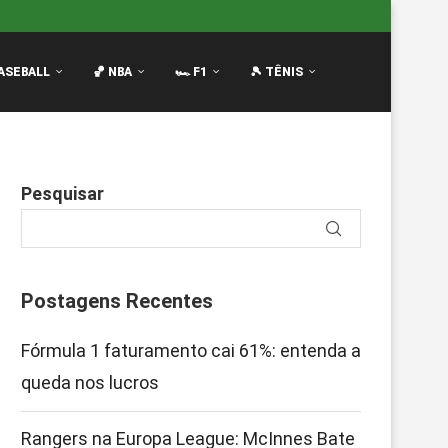
Innes Bate no Peito...
Filme da F1: Continuação com Brad
ASEBALL
🏀 NBA
🏎️ F1
🎾 TÊNIS
Pesquisar
Postagens Recentes
Fórmula 1 faturamento cai 61%: entenda a
queda nos lucros
Rangers na Europa League: McInnes Bate