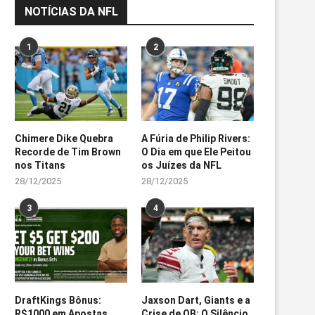
NOTÍCIAS DA NFL
1
2
Chimere Dike Quebra
A Fúria de Philip Rivers:
Recorde de Tim Brown
O Dia em que Ele Peitou
nos Titans
os Juízes da NFL
28/12/2025
28/12/2025
3
4
DraftKings Bônus:
Jaxson Dart, Giants e a
R$1000 em Apostas
Crise de QB: O Silêncio