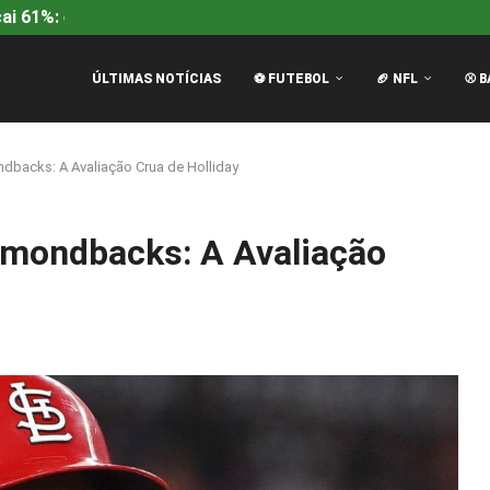
i 61%: entenda a queda...
Rangers na Europa League: Mc
ÚLTIMAS NOTÍCIAS
⚽ FUTEBOL
🏈 NFL
⚾ B
dbacks: A Avaliação Crua de Holliday
amondbacks: A Avaliação