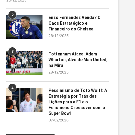
28/12/2025
2
Enzo Fernández Venda? O
Caos Estratégico e
Financeiro do Chelsea
28/12/2025
3
Tottenham Ataca: Adam
Wharton, Alvo de Man United,
na Mira
28/12/2025
4
Pessimismo de Toto Wolff: A
Estratégia por Trás das
Lições para a F1 e o
Fenômeno Crossover com o
Super Bowl
07/02/2026