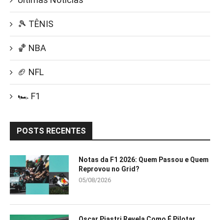
🎾 TÊNIS
🏀 NBA
🏈 NFL
🏎️ F1
POSTS RECENTES
Notas da F1 2026: Quem Passou e Quem
Reprovou no Grid?
05/08/2026
Oscar Piastri Revela Como É Pilotar