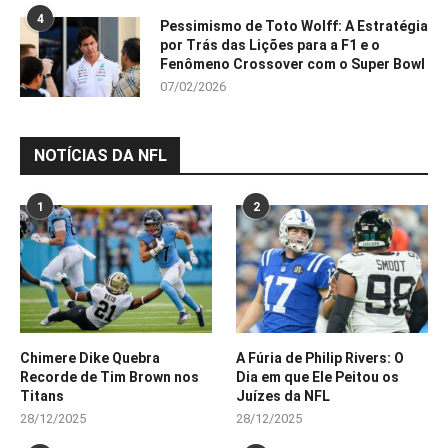
4
Pessimismo de Toto Wolff: A Estratégia
por Trás das Lições para a F1 e o
Fenômeno Crossover com o Super Bowl
07/02/2026
NOTÍCIAS DA NFL
1
2
Chimere Dike Quebra
A Fúria de Philip Rivers: O
Recorde de Tim Brown nos
Dia em que Ele Peitou os
Titans
Juízes da NFL
28/12/2025
28/12/2025