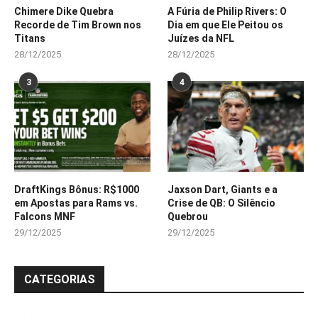
Chimere Dike Quebra
A Fúria de Philip Rivers: O
Recorde de Tim Brown nos
Dia em que Ele Peitou os
Titans
Juízes da NFL
28/12/2025
28/12/2025
3
4
DraftKings Bônus: R$1000
Jaxson Dart, Giants e a
em Apostas para Rams vs.
Crise de QB: O Silêncio
Falcons MNF
Quebrou
29/12/2025
29/12/2025
CATEGORIAS