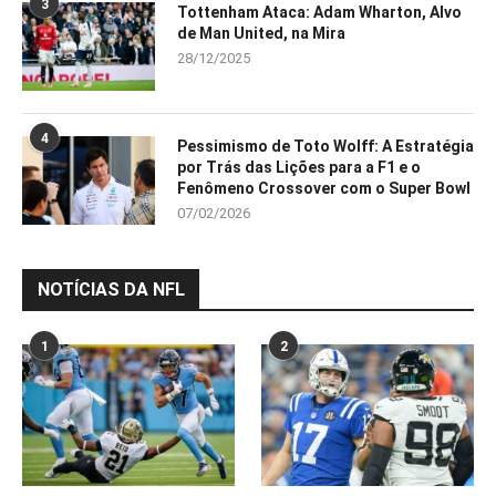
3
Tottenham Ataca: Adam Wharton, Alvo
de Man United, na Mira
28/12/2025
4
Pessimismo de Toto Wolff: A Estratégia
por Trás das Lições para a F1 e o
Fenômeno Crossover com o Super Bowl
07/02/2026
NOTÍCIAS DA NFL
1
2