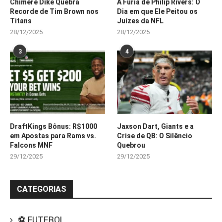
Chimere Dike Quebra
A Fúria de Philip Rivers: O
Recorde de Tim Brown nos
Dia em que Ele Peitou os
Titans
Juízes da NFL
28/12/2025
28/12/2025
3
4
DraftKings Bônus: R$1000
Jaxson Dart, Giants e a
em Apostas para Rams vs.
Crise de QB: O Silêncio
Falcons MNF
Quebrou
29/12/2025
29/12/2025
CATEGORIAS
⚽ FUTEBOL