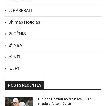
⚾ BASEBALL
Últimas Notícias
🎾 TÊNIS
🏀 NBA
🏈 NFL
🏎️ F1
POSTS RECENTES
Luciano Darderi no Masters 1000:
virada e feito inédito