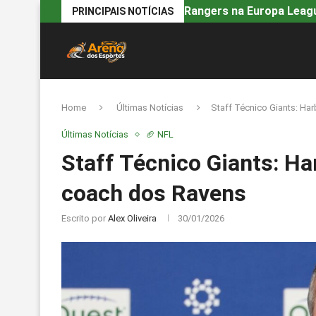
Rangers na Europa Leagu
PRINCIPAIS NOTÍCIAS
Home
Últimas Notícias
Staff Técnico Giants: H
Últimas Notícias
🏈 NFL
Staff Técnico Giants: H
coach dos Ravens
Escrito por
Alex Oliveira
30/01/2026