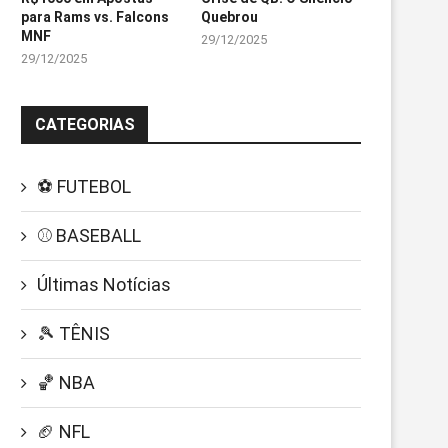
para Rams vs. Falcons
Quebrou
MNF
29/12/2025
29/12/2025
CATEGORIAS
⚽ FUTEBOL
⚾ BASEBALL
Últimas Notícias
🎾 TÊNIS
🏀 NBA
🏈 NFL