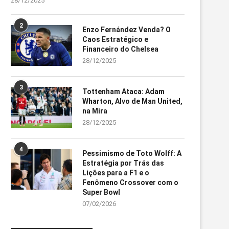
28/12/2025
2
Enzo Fernández Venda? O
Caos Estratégico e
Financeiro do Chelsea
28/12/2025
3
Tottenham Ataca: Adam
Wharton, Alvo de Man United,
na Mira
28/12/2025
4
Pessimismo de Toto Wolff: A
Estratégia por Trás das
Lições para a F1 e o
Fenômeno Crossover com o
Super Bowl
07/02/2026