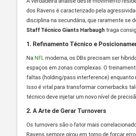
A verdadeira análise deste movimento reside 
dos Ravens é caracterizado pela agressividad
disciplina na secundária, que raramente se 
Staff Técnico Giants Harbaugh
traga consi
1. Refinamento Técnico e Posicioname
Na
NFL
moderna, os DBs precisam ser híbrido
espaços em zonas complexas. O treinamento
faltas (holding/pass interference) enquant
Isso é vital para transformar cornerbacks t
técnico deve injetar um novo nível de precisão
2. A Arte de Gerar Turnovers
Os turnovers são o fator mais correlaciona
Ravens sempre girou em torno de forçar erros