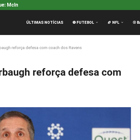
e: McInnes Bate no Peito...
Filme da F1: Continuação com
ÚLTIMAS NOTÍCIAS
⚽ FUTEBOL
🏈 NFL
⚾ B
arbaugh reforça defesa com coach dos Ravens
arbaugh reforça defesa com