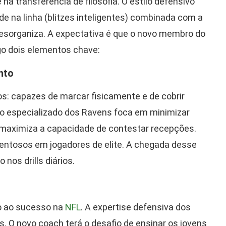
na transferência de filosofia. O estilo defensivo
e na linha (blitzes inteligentes) combinada com a
desorganiza. A expectativa é que o novo membro do
go dois elementos chave:
nto
s: capazes de marcar fisicamente e de cobrir
 especializado dos Ravens foca em minimizar
o maximiza a capacidade de contestar recepções.
alentosos em jogadores de elite. A chegada desse
 nos drills diários.
do ao sucesso na
NFL
. A expertise defensiva dos
. O novo coach terá o desafio de ensinar os jovens