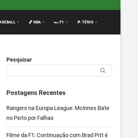
 Brad Pitt é...
Mariners vencem Tigers por 4-2 com HR d
ASEBALL
🏀 NBA
🏎️ F1
🎾 TÊNIS
Pesquisar
Postagens Recentes
Rangers na Europa League: McInnes Bate
no Peito por Falhas
Filme da F1: Continuação com Brad Pitt é