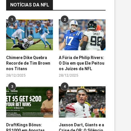
NOTÍCIAS DA NFL
1
2
Chimere Dike Quebra
A Fúria de Philip Rivers:
Recorde de Tim Brown
O Dia em que Ele Peitou
nos Titans
os Juízes da NFL
28/12/2025
28/12/2025
3
4
DraftKings Bônus:
Jaxson Dart, Giants e a
R$1000 em Apostas
Crise de QB: O Silêncio