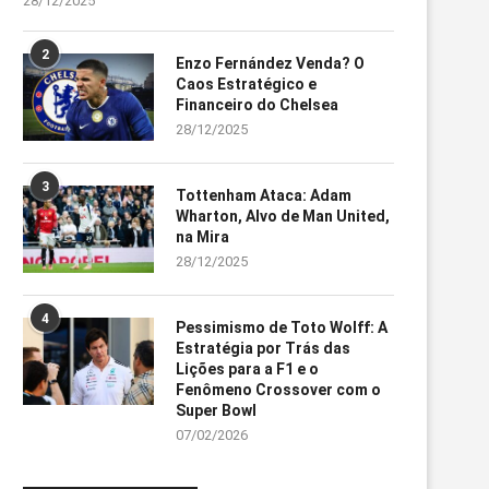
28/12/2025
2
Enzo Fernández Venda? O
Caos Estratégico e
Financeiro do Chelsea
28/12/2025
3
Tottenham Ataca: Adam
Wharton, Alvo de Man United,
na Mira
28/12/2025
4
Pessimismo de Toto Wolff: A
Estratégia por Trás das
Lições para a F1 e o
Fenômeno Crossover com o
Super Bowl
07/02/2026