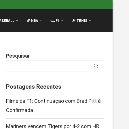
R de...
Notas da F1 2026: Quem Passou e Quem...
Os
ASEBALL
🏀 NBA
🏎️ F1
🎾 TÊNIS
Pesquisar
Postagens Recentes
Filme da F1: Continuação com Brad Pitt é
Confirmada
Mariners vencem Tigers por 4-2 com HR