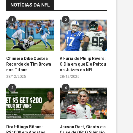
NOTÍCIAS DA NFL
1
2
Chimere Dike Quebra
A Fúria de Philip Rivers:
Recorde de Tim Brown
O Dia em que Ele Peitou
nos Titans
os Juízes da NFL
28/12/2025
28/12/2025
3
4
DraftKings Bônus:
Jaxson Dart, Giants e a
R$1000 em Apostas
Crise de QB: O Silêncio