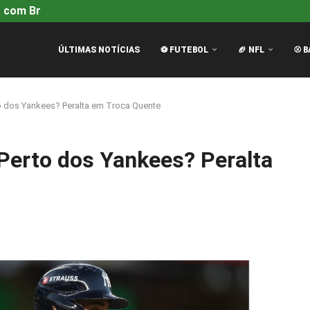
 com Brad Pitt é...
Mariners vencem Tigers por 4-2 com H
ÚLTIMAS NOTÍCIAS
⚽ FUTEBOL
🏈 NFL
⚾ B
o dos Yankees? Peralta em Troca Quente
Perto dos Yankees? Peralta