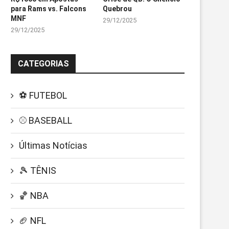
para Rams vs. Falcons
Quebrou
MNF
29/12/2025
29/12/2025
CATEGORIAS
⚽ FUTEBOL
⚾ BASEBALL
Últimas Notícias
🎾 TÊNIS
🏀 NBA
🏈 NFL