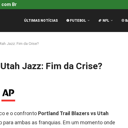
 com Brad Pitt é...
Mariners vencem Tigers por 4-2 com H
ÚLTIMAS NOTÍCIAS
⚽ FUTEBOL
🏈 NFL
⚾ B
Utah Jazz: Fim da Crise?
 Utah Jazz: Fim da Crise?
co e o confronto
Portland Trail Blazers vs Utah
ico para ambas as franquias. Em um momento onde