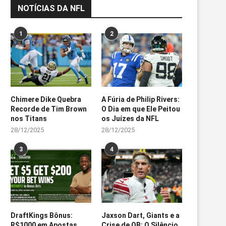
NOTÍCIAS DA NFL
1
2
Chimere Dike Quebra
A Fúria de Philip Rivers:
Recorde de Tim Brown
O Dia em que Ele Peitou
nos Titans
os Juízes da NFL
28/12/2025
28/12/2025
3
4
DraftKings Bônus:
Jaxson Dart, Giants e a
R$1000 em Apostas
Crise de QB: O Silêncio