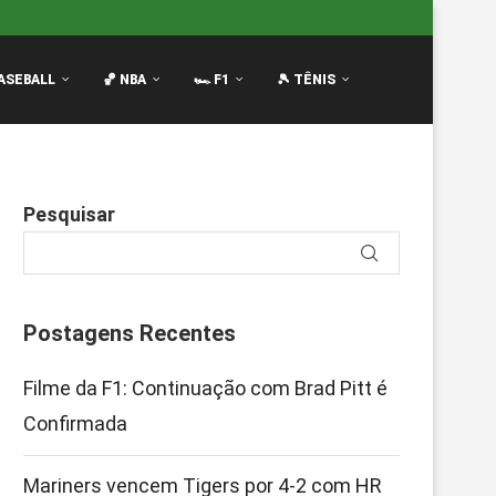
R de...
Notas da F1 2026: Quem Passou e Quem...
Os
ASEBALL
🏀 NBA
🏎️ F1
🎾 TÊNIS
Pesquisar
Postagens Recentes
Filme da F1: Continuação com Brad Pitt é
Confirmada
Mariners vencem Tigers por 4-2 com HR