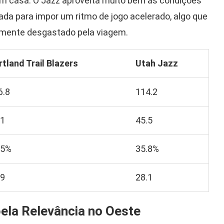
m casa. O Jazz aproveita muito bem as condições
ada para impor um ritmo de jogo acelerado, algo que
elmente desgastado pela viagem.
rtland Trail Blazers
Utah Jazz
6.8
114.2
.1
45.5
.5%
35.8%
.9
28.1
pela Relevância no Oeste