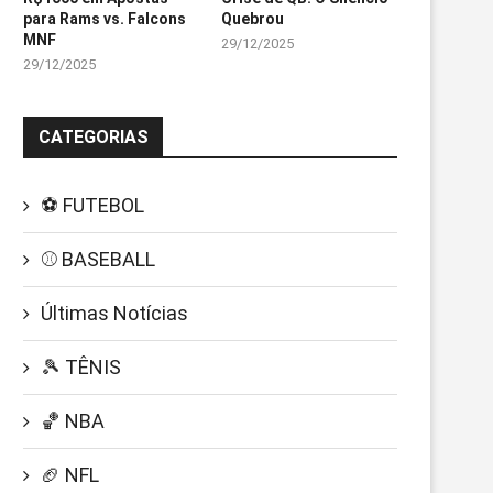
para Rams vs. Falcons
Quebrou
MNF
29/12/2025
29/12/2025
CATEGORIAS
⚽ FUTEBOL
⚾ BASEBALL
Últimas Notícias
🎾 TÊNIS
🏀 NBA
🏈 NFL