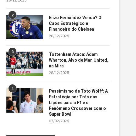
28/12/2025
2
Enzo Fernández Venda? O
Caos Estratégico e
Financeiro do Chelsea
28/12/2025
3
Tottenham Ataca: Adam
Wharton, Alvo de Man United,
na Mira
28/12/2025
4
Pessimismo de Toto Wolff: A
Estratégia por Trás das
Lições para a F1 e o
Fenômeno Crossover com o
Super Bowl
07/02/2026