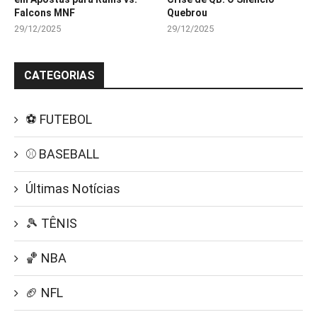
Falcons MNF
Quebrou
29/12/2025
29/12/2025
CATEGORIAS
⚽ FUTEBOL
⚾ BASEBALL
Últimas Notícias
🎾 TÊNIS
🏀 NBA
🏈 NFL