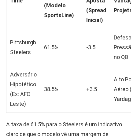
Time
Aposta
Vantage
(Modelo
(Spread
Projetad
SportsLine)
Inicial)
Defesa e
Pittsburgh
61.5%
-3.5
Pressão
Steelers
no QB
Adversário
Alto Pode
Hipotético
38.5%
+3.5
Aéreo (Ai
(Ex: AFC
Yardage)
Leste)
A taxa de 61.5% para o Steelers é um indicativo
claro de que o modelo vê uma margem de