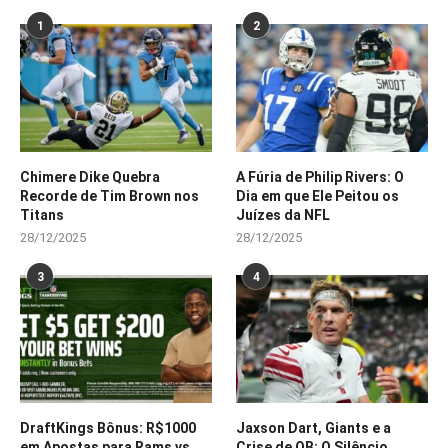
1
2
Chimere Dike Quebra
A Fúria de Philip Rivers: O
Recorde de Tim Brown nos
Dia em que Ele Peitou os
Titans
Juízes da NFL
28/12/2025
28/12/2025
3
4
DraftKings Bônus: R$1000
Jaxson Dart, Giants e a
em Apostas para Rams vs.
Crise de QB: O Silêncio