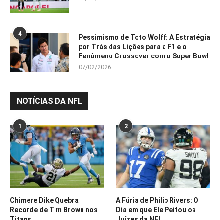
4
Pessimismo de Toto Wolff: A Estratégia
por Trás das Lições para a F1 e o
Fenômeno Crossover com o Super Bowl
07/02/2026
NOTÍCIAS DA NFL
1
2
Chimere Dike Quebra
A Fúria de Philip Rivers: O
Recorde de Tim Brown nos
Dia em que Ele Peitou os
Titans
Juízes da NFL