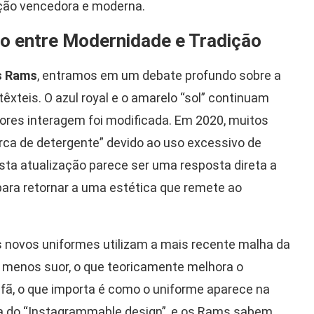
ação vencedora e moderna.
to entre Modernidade e Tradição
s Rams
, entramos em um debate profundo sobre a
têxteis. O azul royal e o amarelo “sol” continuam
ores interagem foi modificada. Em 2020, muitos
rca de detergente” devido ao uso excessivo de
Esta atualização parece ser uma resposta direta a
para retornar a uma estética que remete ao
s novos uniformes utilizam a mais recente malha da
er menos suor, o que teoricamente melhora o
fã, o que importa é como o uniforme aparece na
era do “Instagrammable design”, e os Rams sabem