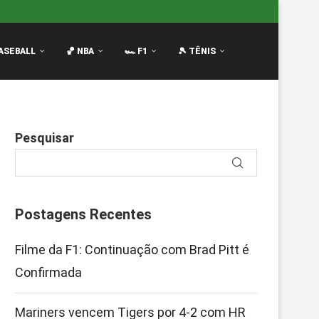
R de...
Notas da F1 2026: Quem Passou e Quem...
Os
ASEBALL
🏀 NBA
🏎️ F1
🎾 TÊNIS
Pesquisar
Postagens Recentes
Filme da F1: Continuação com Brad Pitt é
Confirmada
Mariners vencem Tigers por 4-2 com HR