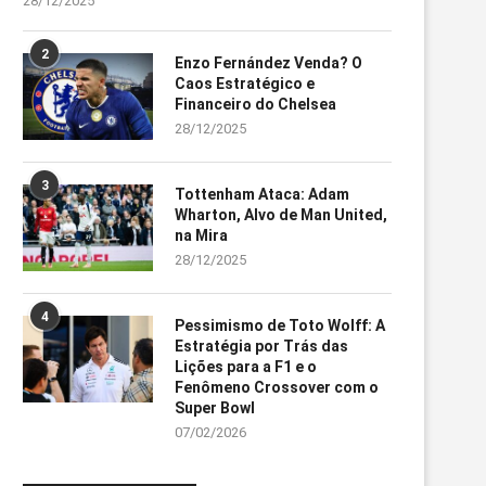
28/12/2025
2
Enzo Fernández Venda? O
Caos Estratégico e
Financeiro do Chelsea
28/12/2025
3
Tottenham Ataca: Adam
Wharton, Alvo de Man United,
na Mira
28/12/2025
4
Pessimismo de Toto Wolff: A
Estratégia por Trás das
Lições para a F1 e o
Fenômeno Crossover com o
Super Bowl
07/02/2026