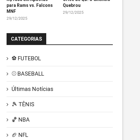
para Rams vs. Falcons
Quebrou
MNF
29/12/2025
29/12/2025
CATEGORIAS
⚽ FUTEBOL
⚾ BASEBALL
Últimas Notícias
🎾 TÊNIS
🏀 NBA
🏈 NFL