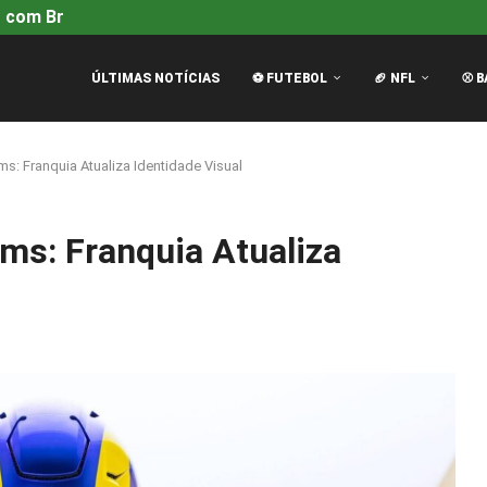
 com Brad Pitt é...
Mariners vencem Tigers por 4-2 com H
ÚLTIMAS NOTÍCIAS
⚽ FUTEBOL
🏈 NFL
⚾ B
: Franquia Atualiza Identidade Visual
ms: Franquia Atualiza