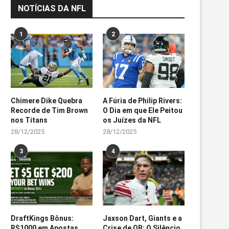
NOTÍCIAS DA NFL
1
2
Chimere Dike Quebra
A Fúria de Philip Rivers:
Recorde de Tim Brown
O Dia em que Ele Peitou
nos Titans
os Juízes da NFL
28/12/2025
28/12/2025
3
4
DraftKings Bônus:
Jaxson Dart, Giants e a
R$1000 em Apostas
Crise de QB: O Silêncio