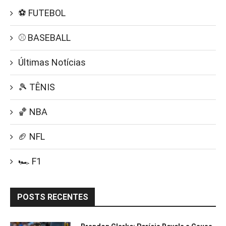
⚽ FUTEBOL
⚾ BASEBALL
Últimas Notícias
🎾 TÊNIS
🏀 NBA
🏈 NFL
🏎️ F1
POSTS RECENTES