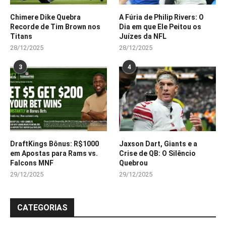
Chimere Dike Quebra
A Fúria de Philip Rivers: O
Recorde de Tim Brown nos
Dia em que Ele Peitou os
Titans
Juízes da NFL
28/12/2025
28/12/2025
3
4
DraftKings Bônus: R$1000
Jaxson Dart, Giants e a
em Apostas para Rams vs.
Crise de QB: O Silêncio
Falcons MNF
Quebrou
29/12/2025
29/12/2025
CATEGORIAS