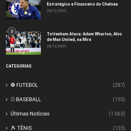
Estratégico e Financeiro do Chelsea
28/12/2025
3
Tottenham Ataca: Adam Wharton, Alvo
de Man United, na Mira
28/12/2025
CATEGORIAS
⚽ FUTEBOL
(287)
⚾ BASEBALL
(155)
Últimas Notícias
(1.065)
🎾 TÊNIS
(135)