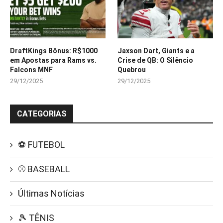
DraftKings Bônus: R$1000
Jaxson Dart, Giants e a
em Apostas para Rams vs.
Crise de QB: O Silêncio
Falcons MNF
Quebrou
29/12/2025
29/12/2025
CATEGORIAS
⚽ FUTEBOL
⚾ BASEBALL
Últimas Notícias
🎾 TÊNIS