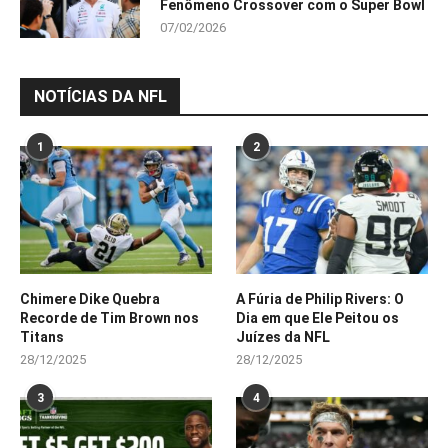
Fenômeno Crossover com o Super Bowl
07/02/2026
NOTÍCIAS DA NFL
1
2
Chimere Dike Quebra
A Fúria de Philip Rivers: O
Recorde de Tim Brown nos
Dia em que Ele Peitou os
Titans
Juízes da NFL
28/12/2025
28/12/2025
3
4