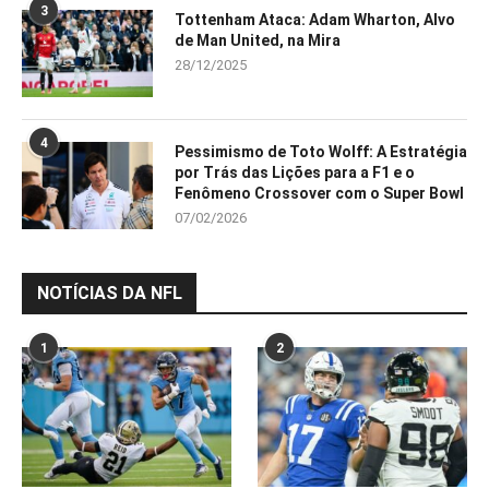
3
Tottenham Ataca: Adam Wharton, Alvo
de Man United, na Mira
28/12/2025
4
Pessimismo de Toto Wolff: A Estratégia
por Trás das Lições para a F1 e o
Fenômeno Crossover com o Super Bowl
07/02/2026
NOTÍCIAS DA NFL
1
2