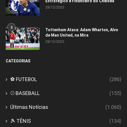
Estratégico e Financeiro do Chelsea
28/12/2025
3
Tottenham Ataca: Adam Wharton, Alvo
de Man United, na Mira
28/12/2025
CATEGORIAS
⚽ FUTEBOL
(286)
⚾ BASEBALL
(155)
Últimas Notícias
(1.060)
🎾 TÊNIS
(134)