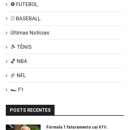
⚽ FUTEBOL
⚾ BASEBALL
Últimas Notícias
🎾 TÊNIS
🏀 NBA
🏈 NFL
🏎️ F1
POSTS RECENTES
Fórmula 1 faturamento cai 61%: