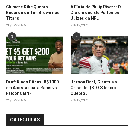
Chimere Dike Quebra
A Fúria de Philip Rivers: O
Recorde de Tim Brown nos
Dia em que Ele Peitou os
Titans
Juízes da NFL
28/12/2025
28/12/2025
3
4
DraftKings Bônus: R$1000
Jaxson Dart, Giants e a
em Apostas para Rams vs.
Crise de QB: O Silêncio
Falcons MNF
Quebrou
29/12/2025
29/12/2025
CATEGORIAS