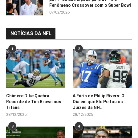
Fenômeno Crossover com o Super Bowl
07/02/2026
NOTÍCIAS DA NFL
1
2
Chimere Dike Quebra
A Fúria de Philip Rivers: O
Recorde de Tim Brown nos
Dia em que Ele Peitou os
Titans
Juízes da NFL
28/12/2025
28/12/2025
3
4