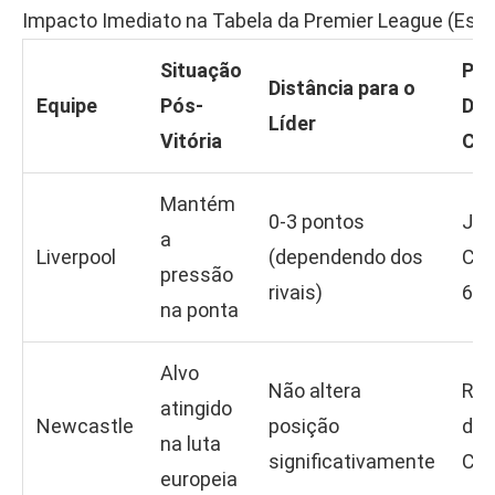
Impacto Imediato na Tabela da Premier League (Esti
Situação
Pró
Distância para o
Equipe
Pós-
Des
Líder
Vitória
Cru
Mantém
0-3 pontos
Jog
a
Liverpool
(dependendo dos
Cas
pressão
rivais)
6
na ponta
Alvo
Não altera
Rec
atingido
Newcastle
posição
de 
na luta
significativamente
Ca
europeia