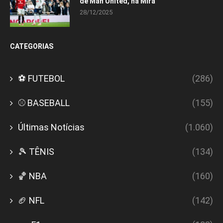
de Man United, na Mira
28/12/2025
CATEGORIAS
⚽ FUTEBOL
(286)
⚾ BASEBALL
(155)
Últimas Notícias
(1.060)
🎾 TÊNIS
(134)
🏀 NBA
(160)
🏈 NFL
(142)