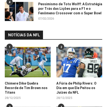
4
Pessimismo de Toto Wolff: A Estratégia
por Trás das Lições para a F1 e o
Fenômeno Crossover com o Super Bowl
07/02/2026
NOTÍCIAS DA NFL
1
2
Chimere Dike Quebra
A Fúria de Philip Rivers: O
Recorde de Tim Brown nos
Dia em que Ele Peitou os
Titans
Juízes da NFL
28/12/2025
28/12/2025
3
4