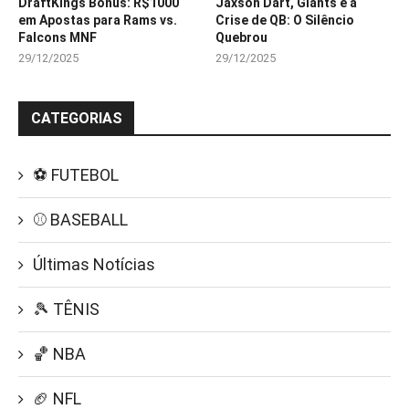
DraftKings Bônus: R$1000
Jaxson Dart, Giants e a
em Apostas para Rams vs.
Crise de QB: O Silêncio
Falcons MNF
Quebrou
29/12/2025
29/12/2025
CATEGORIAS
⚽ FUTEBOL
⚾ BASEBALL
Últimas Notícias
🎾 TÊNIS
🏀 NBA
🏈 NFL