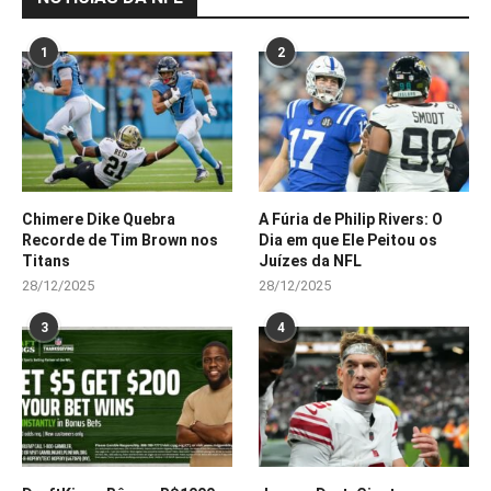
1
2
Chimere Dike Quebra
A Fúria de Philip Rivers: O
Recorde de Tim Brown nos
Dia em que Ele Peitou os
Titans
Juízes da NFL
28/12/2025
28/12/2025
3
4