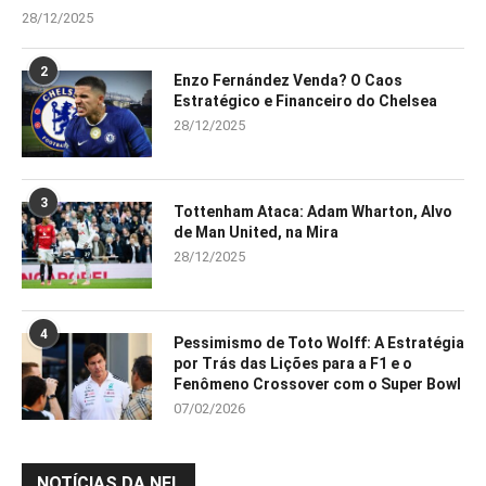
28/12/2025
2
Enzo Fernández Venda? O Caos
Estratégico e Financeiro do Chelsea
28/12/2025
3
Tottenham Ataca: Adam Wharton, Alvo
de Man United, na Mira
28/12/2025
4
Pessimismo de Toto Wolff: A Estratégia
por Trás das Lições para a F1 e o
Fenômeno Crossover com o Super Bowl
07/02/2026
NOTÍCIAS DA NFL