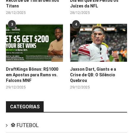
Recorde de Tim Brown nos
Dia em que Ele Peitou os
Titans
Juízes da NFL
28/12/2025
28/12/2025
3
4
DraftKings Bônus: R$1000
Jaxson Dart, Giants e a
em Apostas para Rams vs.
Crise de QB: O Silêncio
Falcons MNF
Quebrou
29/12/2025
29/12/2025
CATEGORIAS
⚽ FUTEBOL