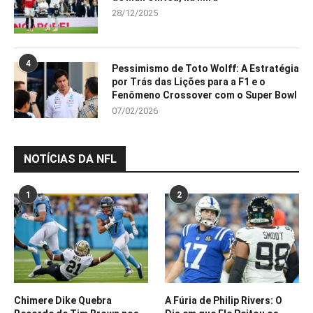
28/12/2025
4
Pessimismo de Toto Wolff: A Estratégia
por Trás das Lições para a F1 e o
Fenômeno Crossover com o Super Bowl
07/02/2026
NOTÍCIAS DA NFL
1
2
Chimere Dike Quebra
A Fúria de Philip Rivers: O